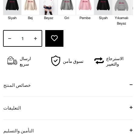
Siyah
Bej
Beyaz
Gri
Pembe
Siyah
Yıkamalı
Y
Beyaz
الاسترجاع
ارسال
تسوق مأمن
والتغيير
سريع
خصائص المنتج
التعليقات
التأمين والتسليم