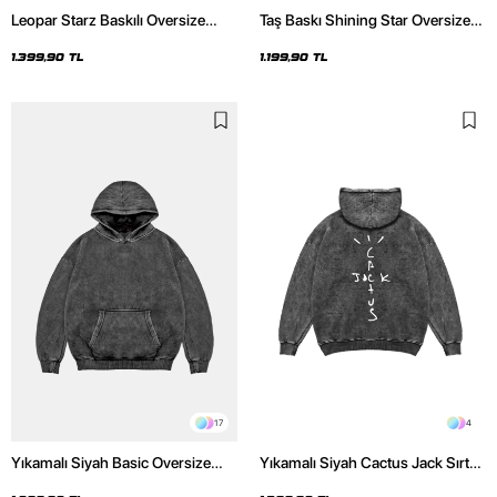
Leopar Starz Baskılı Oversize
Taş Baskı Shining Star Oversize
Unisex Premium Yıkamalı Siyah
Unisex Premium Siyah Hoodie
Hoodie
1.399,90 TL
1.199,90 TL
17
4
Yıkamalı Siyah Basic Oversize
Yıkamalı Siyah Cactus Jack Sırt
Unisex Hoodie
Baskılı Oversize Unisex Hoodie