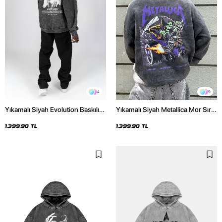
4
9
Yıkamalı Siyah Evolution Baskılı
Yıkamalı Siyah Metallica Mor Sırt
Oversize Unisex Kapüşonlu
Baskılı Oversize Kapüşonlu
Hoodie
Hoodie
1.399,90 TL
1.399,90 TL