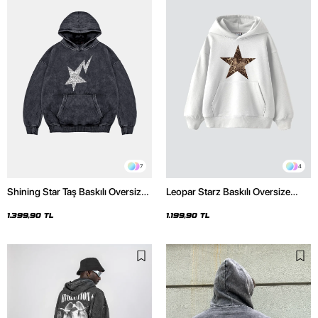
7
4
Shining Star Taş Baskılı Oversize
Leopar Starz Baskılı Oversize
Unisex Premium Yıkamalı Siyah
Unisex Premium Beyaz Hoodie
Hoodie
1.399,90 TL
1.199,90 TL