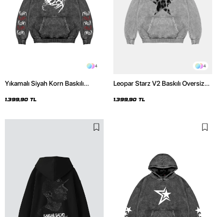
4
4
Yıkamalı Siyah Korn Baskılı
Leopar Starz V2 Baskılı Oversize
Oversize Unisex Hoodie
Unisex Premium Yıkamalı Beyaz
Hoodie
1.399,90 TL
1.399,90 TL