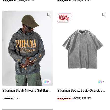
319,92 TL
479,20 TL
399,90 TL
599,00 TL
4
14
Yıkamalı Siyah Nirvana Sırt Baskılı
Yıkamalı Beyaz Basic Oversize
Unisex Oversize Hoodie
Unisex Tshirt
479,92 TL
1.399,90 TL
599,90 TL