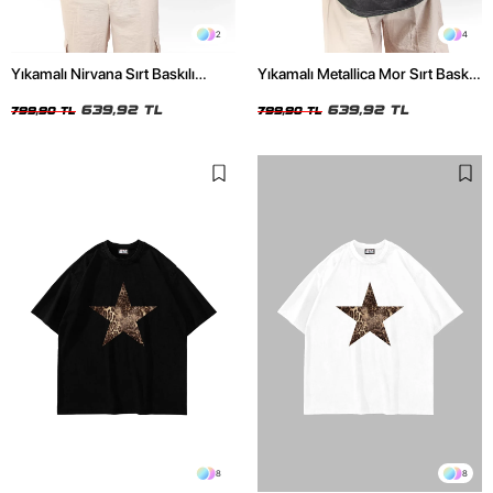
2
4
Yıkamalı Nirvana Sırt Baskılı
Yıkamalı Metallica Mor Sırt Baskılı
Unisex Oversize Tshirt
Siyah Unisex Oversize Tshirt
639,92 TL
639,92 TL
799,90 TL
799,90 TL
8
8