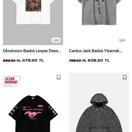
6
4
Dİmension Baskılı Leopar Desenli
Cactus Jack Baskılı Yıkamalı
24/1 Oversize Unisex Beyaz
Beyaz Unisex Oversize Tshirt
Tshirt
479,20 TL
639,20 TL
599,00 TL
799,00 TL