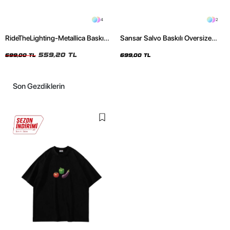
4
2
RideTheLighting-Metallica Baskılı
Sansar Salvo Baskılı Oversize
Oversize Yıkamalı Siyah Unisex
Unisex Siyah Tshirt
Tshirt
559,20 TL
699,00 TL
699,00 TL
Son Gezdiklerin