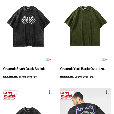
5
14
Yıkamalı Siyah Dusk Baskılı
Yıkamalı Yeşil Basic Oversize
Oversize Unisex Tshirt
Unisex Tshirt
639,20 TL
479,28 TL
799,00 TL
599,10 TL