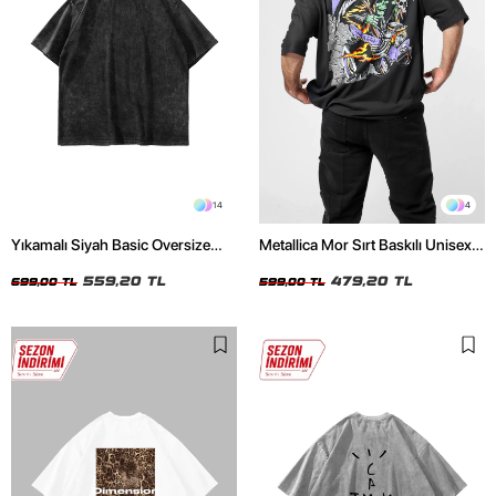
14
4
Yıkamalı Siyah Basic Oversize
Metallica Mor Sırt Baskılı Unisex
Unisex Tshirt
Oversize Siyah Tshirt
559,20 TL
479,20 TL
699,00 TL
599,00 TL