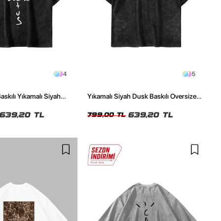
4
5
askılı Yıkamalı Siyah
Yıkamalı Siyah Dusk Baskılı Oversize
ze Tshirt
Unisex Tshirt
639,20 TL
639,20 TL
799,00 TL