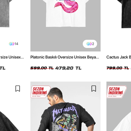
14
2
rsize Unisex
Platonic Baskılı Oversize Unisex Beyaz
Cactus Jack B
Tshirt
Unisex Oversi
TL
479,20 TL
599,00 TL
799,00 TL