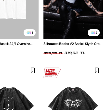
8
2
Baskılı 24/1 Oversize
Silhouette Boobs V2 Baskılı Siyah Crop
Tshirt
Top
319,92 TL
399,90 TL