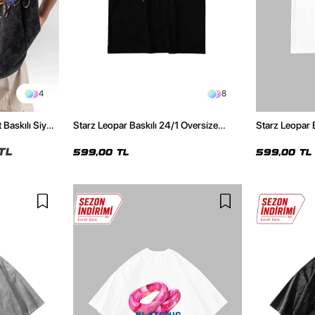
4
8
 Baskılı Siyah
Starz Leopar Baskılı 24/1 Oversize
Starz Leopar 
Unisex Siyah Tshirt
Unisex Beyaz 
TL
599,00 TL
599,00 TL