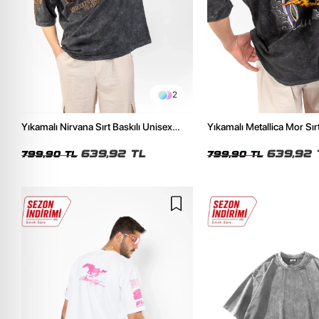
2
Yıkamalı Nirvana Sırt Baskılı Unisex
Yıkamalı Metallica Mor Sırt
Oversize Tshirt
Unisex Oversize Tshirt
639,92 TL
639,92 
799,90 TL
799,90 TL