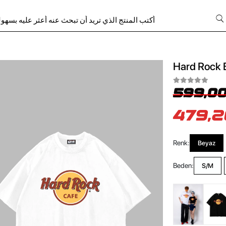
Hard Rock B
599,00
479,2
Renk:
Beyaz
Beden:
S/M