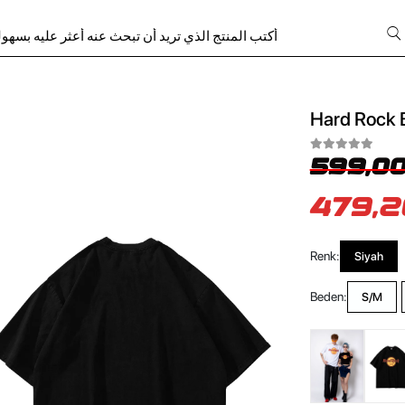
Hard Rock B
599,00
479,2
Renk:
Siyah
Beden:
S/M