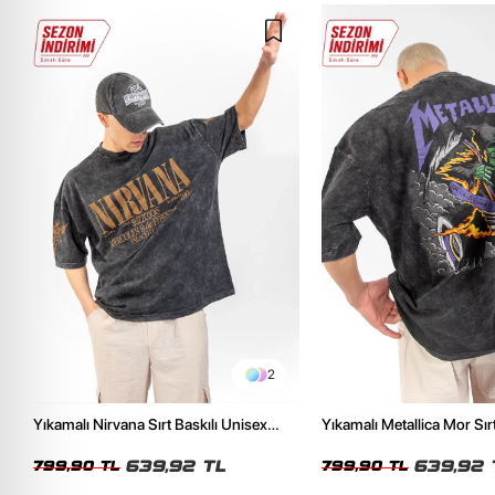
2
Yıkamalı Nirvana Sırt Baskılı Unisex
Yıkamalı Metallica Mor Sırt
Oversize Tshirt
Unisex Oversize Tshirt
639,92 TL
639,92 
799,90 TL
799,90 TL