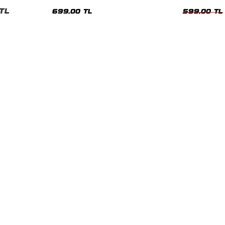
nisex Tshirt
Siyah Tshirt
Oversize Tshir
TL
699,00 TL
599,00 TL