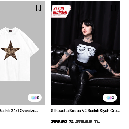
8
2
Baskılı 24/1 Oversize
Silhouette Boobs V2 Baskılı Siyah Crop
Tshirt
Top
319,92 TL
399,90 TL