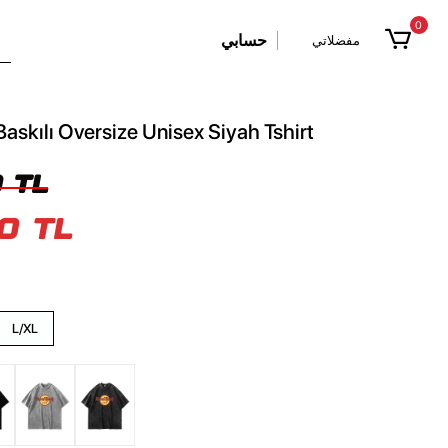
0
حسابي
مفضلاتي
askılı Oversize Unisex Siyah Tshirt
 TL
0 TL
L/XL