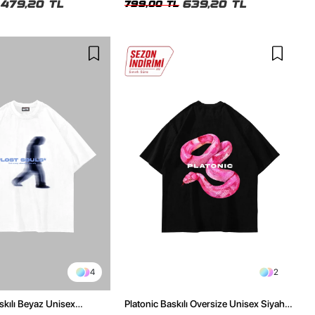
479,20 TL
639,20 TL
799,00 TL
4
2
skılı Beyaz Unisex
Platonic Baskılı Oversize Unisex Siyah