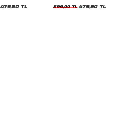
t
Tshirt
479,20 TL
479,20 TL
599,00 TL