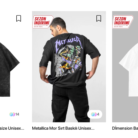
14
4
size Unisex
Metallica Mor Sırt Baskılı Unisex
Dİmension Bas
Oversize Siyah Tshirt
Oversize Unis