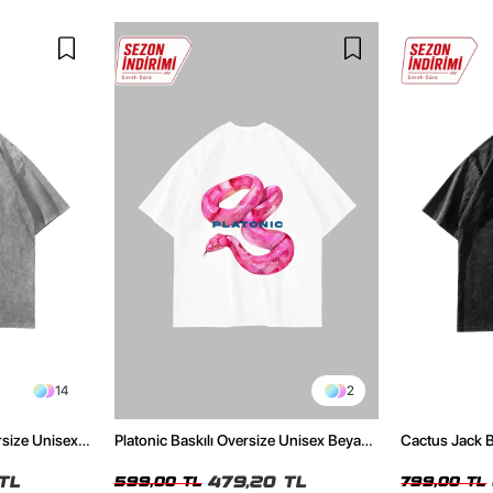
14
2
rsize Unisex
Platonic Baskılı Oversize Unisex Beyaz
Cactus Jack B
Tshirt
Unisex Oversi
TL
479,20 TL
599,00 TL
799,00 TL