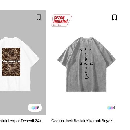
6
4
kılı Leopar Desenli 24/1
Cactus Jack Baskılı Yıkamalı Beyaz
ex Beyaz Tshirt
Unisex Oversize Tshirt