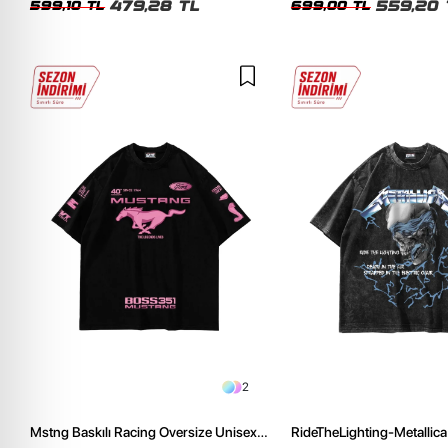
479,28 TL
559,20 
599,10 TL
699,00 TL
2
Mstng Baskılı Racing Oversize Unisex
RideTheLighting-Metallica 