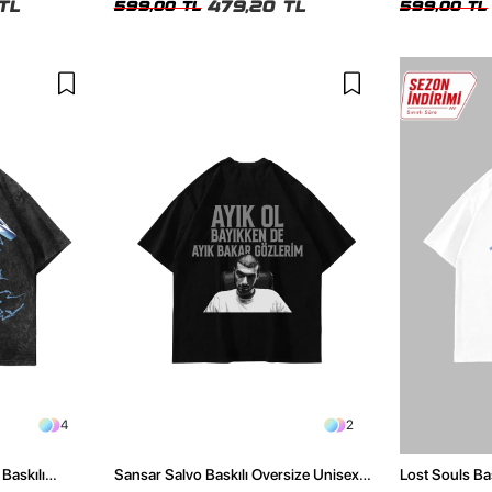
TL
479,20 TL
599,00 TL
599,00 TL
4
2
Baskılı
Sansar Salvo Baskılı Oversize Unisex
Lost Souls Ba