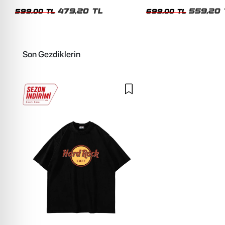
Siyah Tshirt
Oversize Yıkamalı Siyah U
479,20 TL
559,20 
599,00 TL
699,00 TL
Son Gezdiklerin