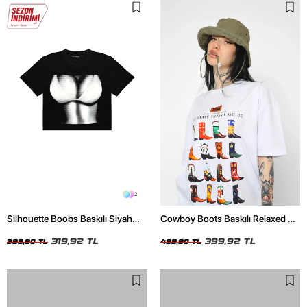
2
Silhouette Boobs Baskılı Siyah
Cowboy Boots Baskılı Relaxed Fit
Crop Top
Beyaz Kadın Tshirt
319,92 TL
399,92 TL
399,90 TL
499,90 TL