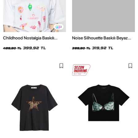
2
Childhood Nostalgia Baskılı
Noise Silhouette Baskılı Beyaz
Relaxed Fit Beyaz Kadın Tshirt
Crop Top
399,92 TL
319,92 TL
499,90 TL
399,90 TL