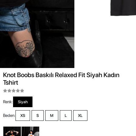
Knot Boobs Baskılı Relaxed Fit Siyah Kadın
Tshirt
Renk:
Siyah
Beden:
XS
S
M
L
XL