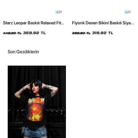
8
2
Starz Leopar Baskılı Relaxed Fit
Fiyonk Desen Bikini Baskılı Siyah
Siyah Kadın Tshirt
Crop Top
359,92 TL
319,92 TL
449,90 TL
399,90 TL
Son Gezdiklerin