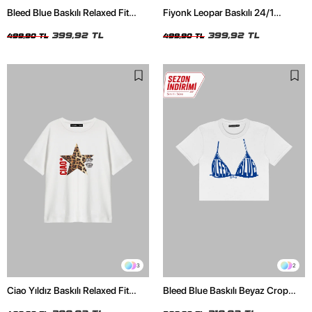
Bleed Blue Baskılı Relaxed Fit
Fiyonk Leopar Baskılı 24/1
Beyaz Kadın Tshirt
Oversize Relaxed Fit Siyah Kadın
399,92 TL
Tshirt
399,92 TL
499,90 TL
499,90 TL
3
2
Ciao Yıldız Baskılı Relaxed Fit
Bleed Blue Baskılı Beyaz Crop
Beyaz Kadın Tshirt
Top