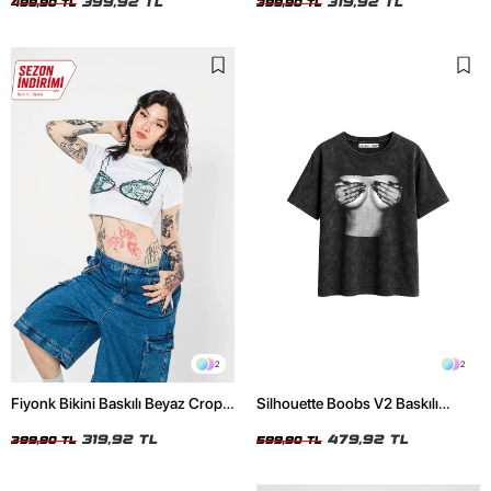
399,92 TL
319,92 TL
499,90 TL
399,90 TL
2
2
Fiyonk Bikini Baskılı Beyaz Crop
Silhouette Boobs V2 Baskılı
Top
Relaxed Fit Yıkamalı Siyah Kadın
319,92 TL
Tshirt
479,92 TL
399,90 TL
599,90 TL