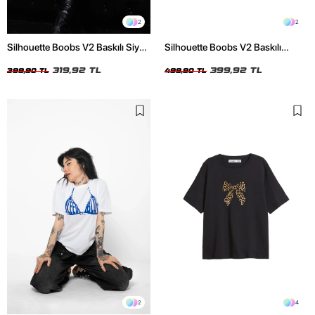
2
2
Silhouette Boobs V2 Baskılı Siyah
Silhouette Boobs V2 Baskılı
Crop Top
Relaxed Fit Siyah Kadın Tshirt
319,92 TL
399,92 TL
399,90 TL
499,90 TL
2
4