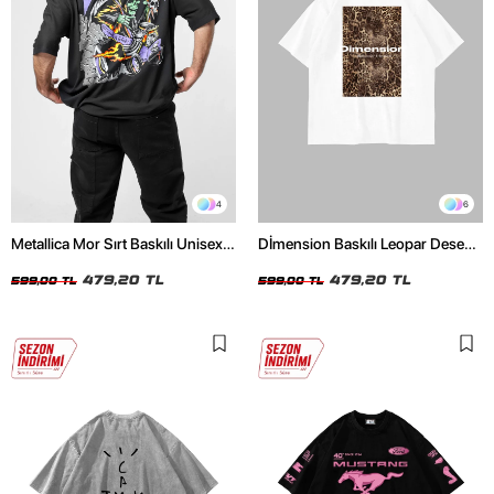
4
6
Metallica Mor Sırt Baskılı Unisex
Dİmension Baskılı Leopar Desenli
Oversize Siyah Tshirt
24/1 Oversize Unisex Beyaz
479,20 TL
Tshirt
479,20 TL
599,00 TL
599,00 TL