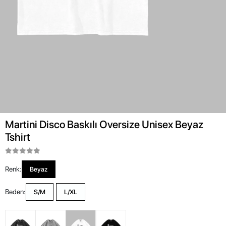
Martini Disco Baskılı Oversize Unisex Beyaz
Tshirt
Renk:
Beyaz
Beden:
S/M
L/XL