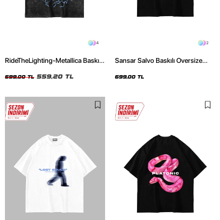
4
2
RideTheLighting-Metallica Baskılı
Sansar Salvo Baskılı Oversize
Oversize Yıkamalı Siyah Unisex
Unisex Siyah Tshirt
Tshirt
559,20 TL
699,00 TL
699,00 TL