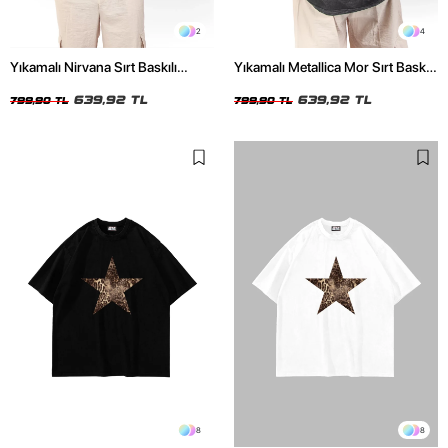
2
4
Yıkamalı Nirvana Sırt Baskılı
Yıkamalı Metallica Mor Sırt Baskılı
Unisex Oversize Tshirt
Siyah Unisex Oversize Tshirt
639,92 TL
639,92 TL
799,90 TL
799,90 TL
8
8