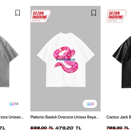
14
2
rsize Unisex
Platonic Baskılı Oversize Unisex Beyaz
Cactus Jack B
Tshirt
Unisex Oversi
TL
479,20 TL
599,00 TL
799,00 TL