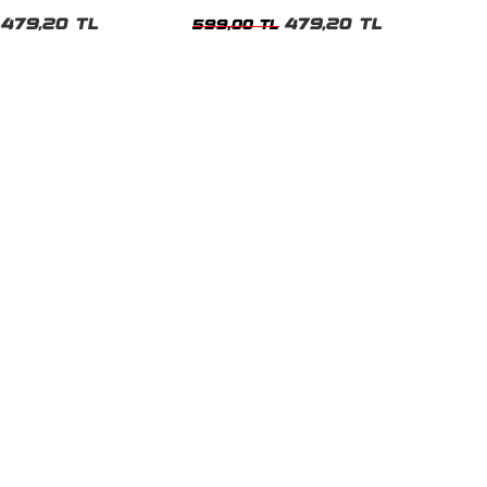
t
Tshirt
479,20 TL
479,20 TL
599,00 TL