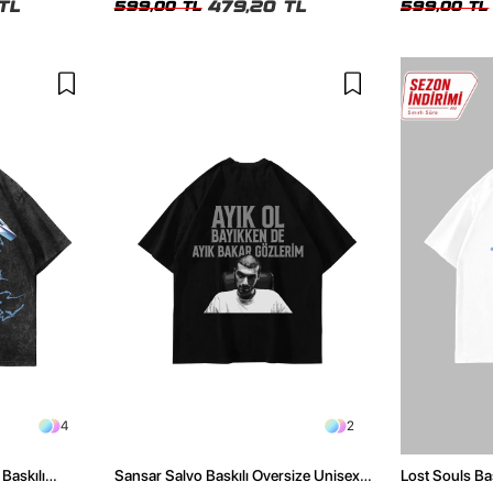
TL
479,20 TL
599,00 TL
599,00 TL
4
2
Baskılı
Sansar Salvo Baskılı Oversize Unisex
Lost Souls Ba