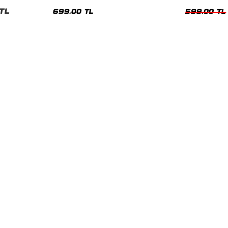
nisex Tshirt
Siyah Tshirt
Oversize Tshir
TL
699,00 TL
599,00 TL