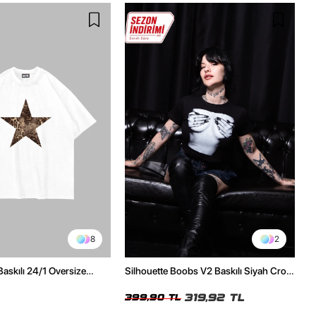
8
2
Baskılı 24/1 Oversize
Silhouette Boobs V2 Baskılı Siyah Crop
Tshirt
Top
319,92 TL
399,90 TL