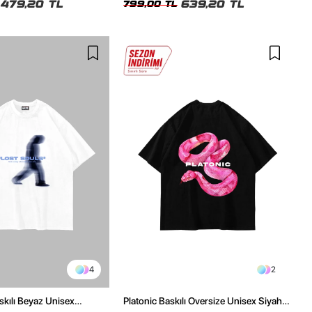
479,20 TL
639,20 TL
799,00 TL
4
2
skılı Beyaz Unisex
Platonic Baskılı Oversize Unisex Siyah