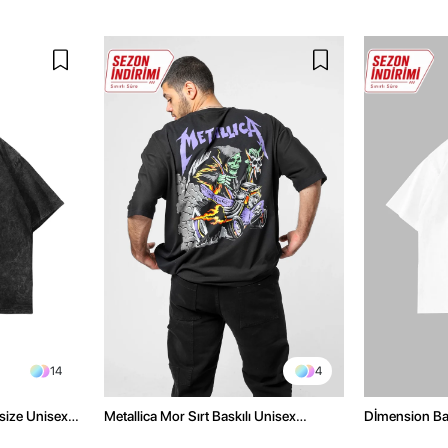
14
4
size Unisex
Metallica Mor Sırt Baskılı Unisex
Dİmension Bas
Oversize Siyah Tshirt
Oversize Unis