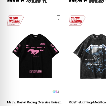
479,28 TL
559,20 
599,10 TL
699,00 TL
2
Mstng Baskılı Racing Oversize Unisex
RideTheLighting-Metallica 