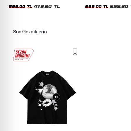
Siyah Tshirt
Oversize Yıkamalı Siyah U
479,20 TL
559,20 
599,00 TL
699,00 TL
Son Gezdiklerin