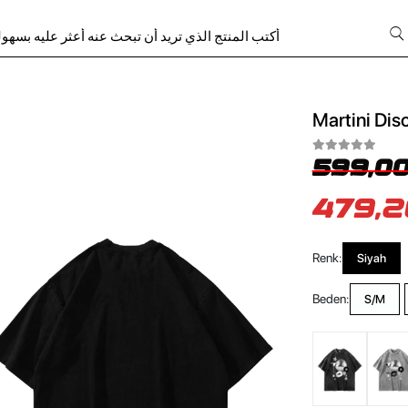
Martini Dis
599,00
479,2
Renk:
Siyah
Beden:
S/M