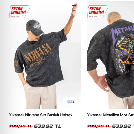
2
Yıkamalı Nirvana Sırt Baskılı Unisex
Yıkamalı Metallica Mor Sırt
Oversize Tshirt
Unisex Oversize Tshirt
639,92 TL
639,92 
799,90 TL
799,90 TL