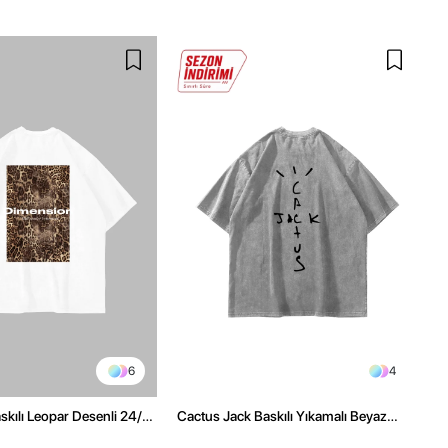
6
4
kılı Leopar Desenli 24/1
Cactus Jack Baskılı Yıkamalı Beyaz
ex Beyaz Tshirt
Unisex Oversize Tshirt