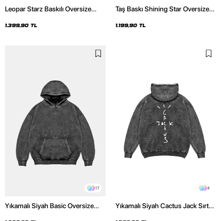
Leopar Starz Baskılı Oversize
Taş Baskı Shining Star Oversize
Unisex Premium Yıkamalı Siyah
Unisex Premium Siyah Hoodie
Hoodie
1.399,90 TL
1.199,90 TL
17
4
Yıkamalı Siyah Basic Oversize
Yıkamalı Siyah Cactus Jack Sırt
Unisex Hoodie
Baskılı Oversize Unisex Hoodie