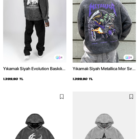
4
9
Yıkamalı Siyah Evolution Baskılı
Yıkamalı Siyah Metallica Mor Sırt
Oversize Unisex Kapüşonlu
Baskılı Oversize Kapüşonlu
Hoodie
Hoodie
1.399,90 TL
1.399,90 TL