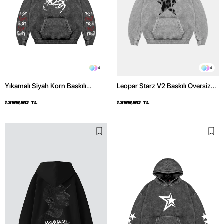
4
4
Yıkamalı Siyah Korn Baskılı
Leopar Starz V2 Baskılı Oversize
Oversize Unisex Hoodie
Unisex Premium Yıkamalı Beyaz
Hoodie
1.399,90 TL
1.399,90 TL