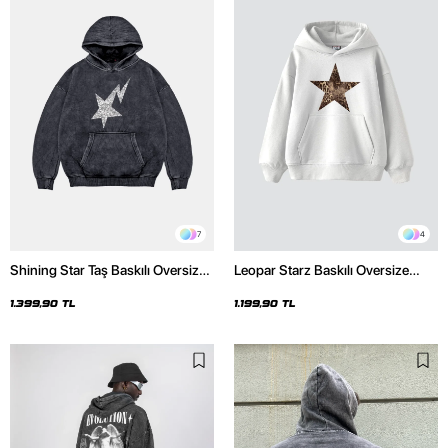
7
4
Shining Star Taş Baskılı Oversize
Leopar Starz Baskılı Oversize
Unisex Premium Yıkamalı Siyah
Unisex Premium Beyaz Hoodie
Hoodie
1.399,90 TL
1.199,90 TL