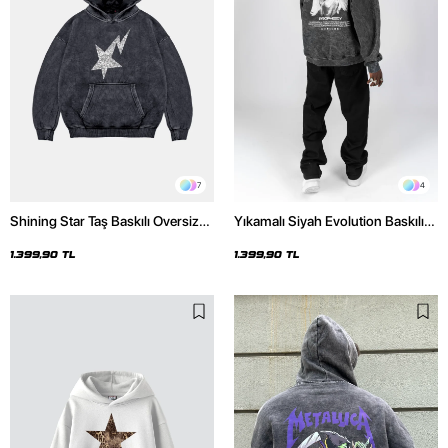
7
4
Shining Star Taş Baskılı Oversize
Yıkamalı Siyah Evolution Baskılı
Unisex Premium Yıkamalı Siyah
Oversize Unisex Kapüşonlu
Hoodie
Hoodie
1.399,90 TL
1.399,90 TL