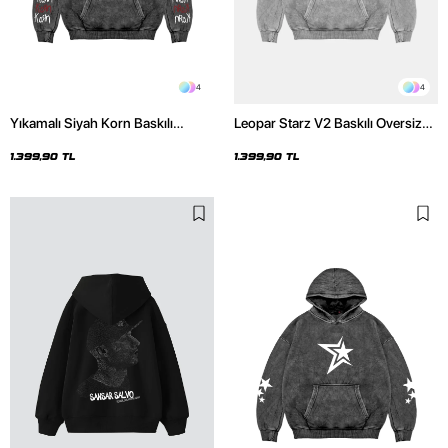
4
4
Yıkamalı Siyah Korn Baskılı
Leopar Starz V2 Baskılı Oversize
Oversize Unisex Hoodie
Unisex Premium Yıkamalı Beyaz
Hoodie
1.399,90 TL
1.399,90 TL