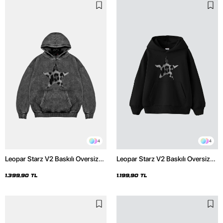
4
4
Leopar Starz V2 Baskılı Oversize
Leopar Starz V2 Baskılı Oversize
Unisex Premium Yıkamalı Siyah
Unisex Premium Siyah Hoodie
Hoodie
1.399,90 TL
1.199,90 TL