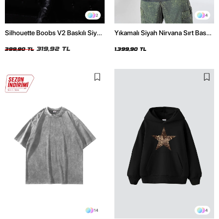
2
4
Silhouette Boobs V2 Baskılı Siyah
Yıkamalı Siyah Nirvana Sırt Baskılı
Crop Top
Unisex Oversize Hoodie
319,92 TL
399,90 TL
1.399,90 TL
14
4