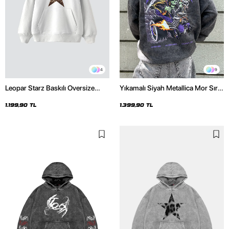
4
9
Leopar Starz Baskılı Oversize
Yıkamalı Siyah Metallica Mor Sırt
Unisex Premium Beyaz Hoodie
Baskılı Oversize Kapüşonlu
Hoodie
1.199,90 TL
1.399,90 TL