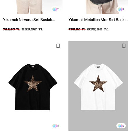
2
4
Yıkamalı Nirvana Sırt Baskılı
Yıkamalı Metallica Mor Sırt Baskılı
Unisex Oversize Tshirt
Siyah Unisex Oversize Tshirt
639,92 TL
639,92 TL
799,90 TL
799,90 TL
8
8