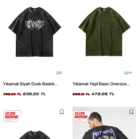
5
14
Yıkamalı Siyah Dusk Baskılı
Yıkamalı Yeşil Basic Oversize
Oversize Unisex Tshirt
Unisex Tshirt
639,20 TL
479,28 TL
799,00 TL
599,10 TL