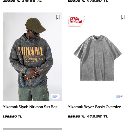
319,92 TL
479,20 TL
399,90 TL
599,00 TL
4
14
Yıkamalı Siyah Nirvana Sırt Baskılı
Yıkamalı Beyaz Basic Oversize
Unisex Oversize Hoodie
Unisex Tshirt
479,92 TL
1.399,90 TL
599,90 TL