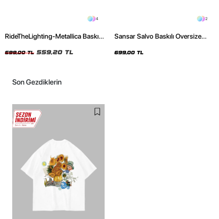
4
2
RideTheLighting-Metallica Baskılı
Sansar Salvo Baskılı Oversize
Oversize Yıkamalı Siyah Unisex
Unisex Siyah Tshirt
Tshirt
559,20 TL
699,00 TL
699,00 TL
Son Gezdiklerin