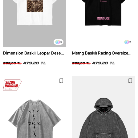
6
2
Dİmension Baskılı Leopar Desenli
Mstng Baskılı Racing Oversize
24/1 Oversize Unisex Beyaz
Unisex Siyah Tshirt
Tshirt
479,20 TL
479,20 TL
599,00 TL
599,00 TL