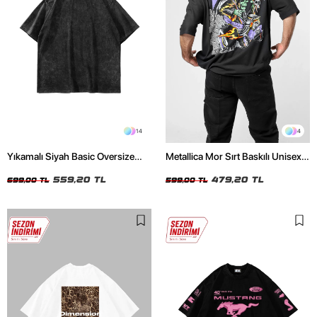
14
4
Yıkamalı Siyah Basic Oversize
Metallica Mor Sırt Baskılı Unisex
Unisex Tshirt
Oversize Siyah Tshirt
559,20 TL
479,20 TL
699,00 TL
599,00 TL