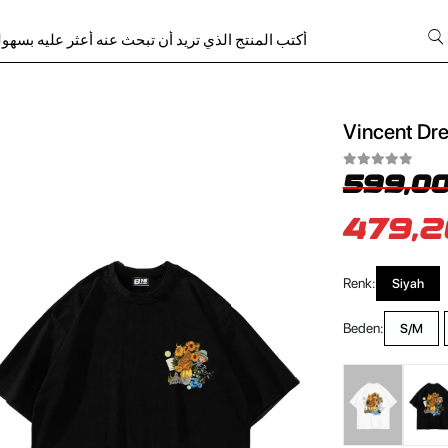
Vincent Dre
599,00
479,2
Renk:
Siyah
Beden:
S/M