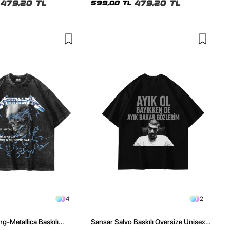
479,20 TL
479,20 TL
599,00 TL
4
2
ng-Metallica Baskılı
Sansar Salvo Baskılı Oversize Unisex