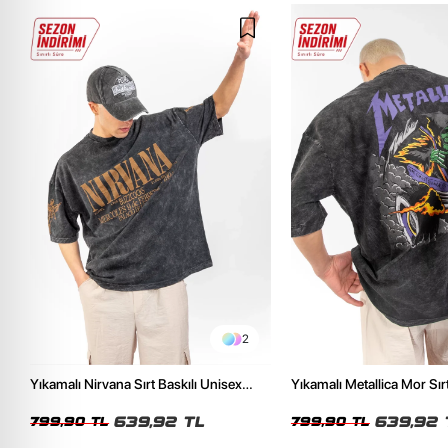
2
Yıkamalı Nirvana Sırt Baskılı Unisex
Yıkamalı Metallica Mor Sırt
Oversize Tshirt
Unisex Oversize Tshirt
639,92 TL
639,92 
799,90 TL
799,90 TL