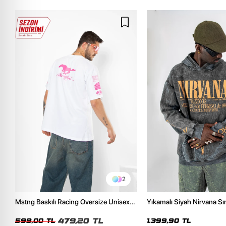
2
Mstng Baskılı Racing Oversize Unisex
Yıkamalı Siyah Nirvana Sır
Beyaz Tshirt
Unisex Oversize Hoodie
479,20 TL
599,00 TL
1.399,90 TL