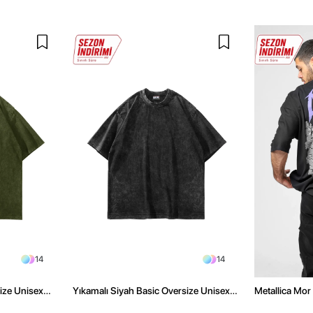
14
14
size Unisex
Yıkamalı Siyah Basic Oversize Unisex
Metallica Mor 
Tshirt
Oversize Siya