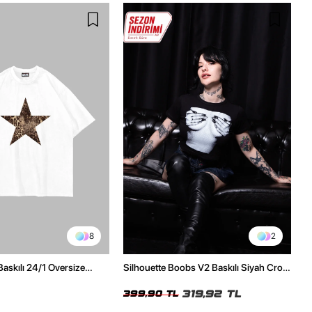
8
2
Baskılı 24/1 Oversize
Silhouette Boobs V2 Baskılı Siyah Crop
Tshirt
Top
319,92 TL
399,90 TL