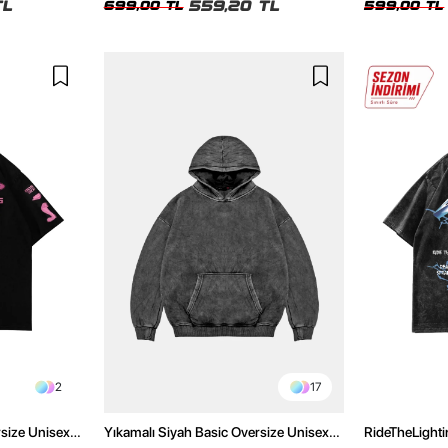
TL
559,20 TL
699,00 TL
599,00 TL
2
17
rsize Unisex
Yıkamalı Siyah Basic Oversize Unisex
RideTheLighti