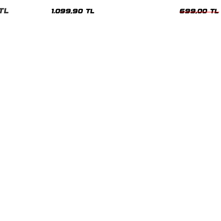
Hoodie
Oversize Yıka
TL
1.099,90 TL
699,00 TL