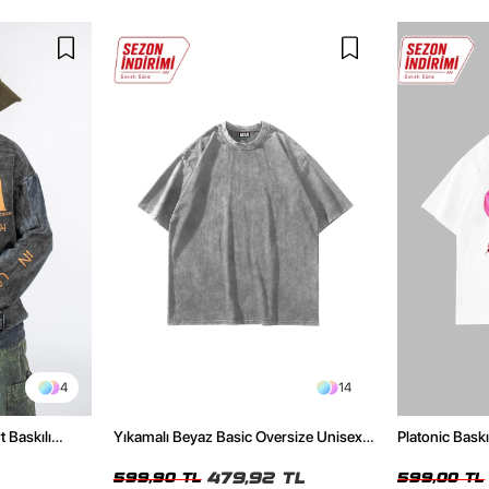
4
14
t Baskılı
Yıkamalı Beyaz Basic Oversize Unisex
Platonic Bask
Tshirt
Tshirt
479,92 TL
599,90 TL
599,00 TL