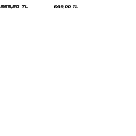
malı Siyah Unisex Tshirt
Siyah Tshirt
559,20 TL
699,00 TL