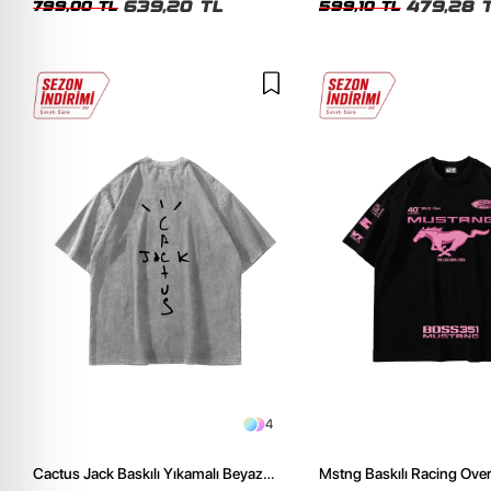
639,20 TL
479,28 
799,00 TL
599,10 TL
4
Cactus Jack Baskılı Yıkamalı Beyaz
Mstng Baskılı Racing Ove