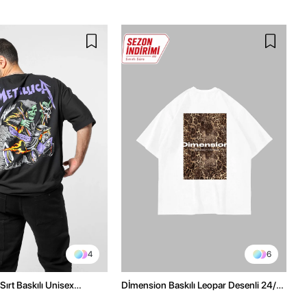
4
6
Sırt Baskılı Unisex
Dİmension Baskılı Leopar Desenli 24/1
h Tshirt
Oversize Unisex Beyaz Tshirt