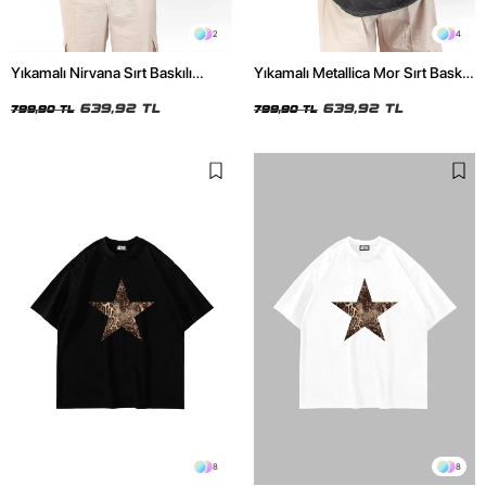
2
4
Yıkamalı Nirvana Sırt Baskılı
Yıkamalı Metallica Mor Sırt Baskılı
Unisex Oversize Tshirt
Siyah Unisex Oversize Tshirt
639,92 TL
639,92 TL
799,90 TL
799,90 TL
8
8