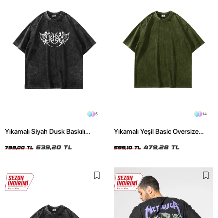
5
14
Yıkamalı Siyah Dusk Baskılı
Yıkamalı Yeşil Basic Oversize
Oversize Unisex Tshirt
Unisex Tshirt
639,20 TL
479,28 TL
799,00 TL
599,10 TL