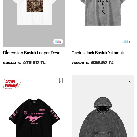
6
4
Dİmension Baskılı Leopar Desenli
Cactus Jack Baskılı Yıkamalı
24/1 Oversize Unisex Beyaz
Beyaz Unisex Oversize Tshirt
Tshirt
479,20 TL
639,20 TL
599,00 TL
799,00 TL