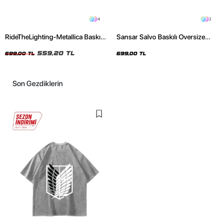
4
2
RideTheLighting-Metallica Baskılı
Sansar Salvo Baskılı Oversize
Oversize Yıkamalı Siyah Unisex
Unisex Siyah Tshirt
Tshirt
559,20 TL
699,00 TL
699,00 TL
Son Gezdiklerin