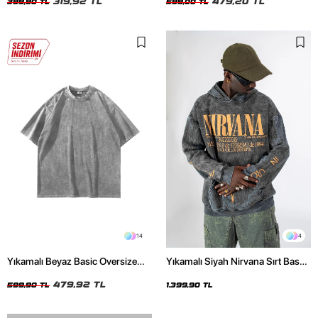
319,92 TL
479,20 TL
399,90 TL
599,00 TL
14
4
Yıkamalı Beyaz Basic Oversize
Yıkamalı Siyah Nirvana Sırt Baskılı
Unisex Tshirt
Unisex Oversize Hoodie
479,92 TL
599,90 TL
1.399,90 TL