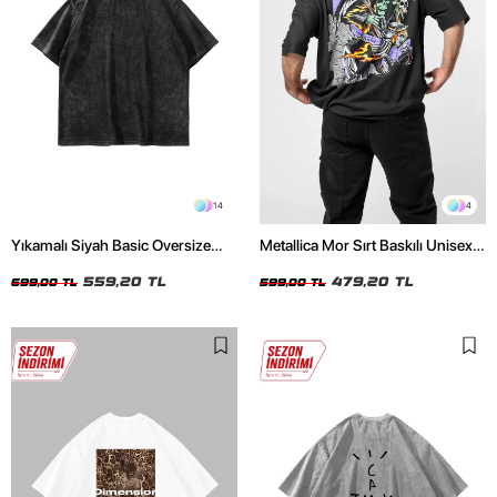
14
4
Yıkamalı Siyah Basic Oversize
Metallica Mor Sırt Baskılı Unisex
Unisex Tshirt
Oversize Siyah Tshirt
559,20 TL
479,20 TL
699,00 TL
599,00 TL