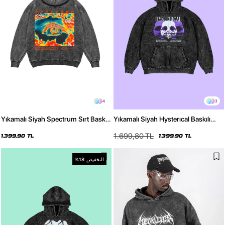
4
3
Yıkamalı Siyah Spectrum Sırt Baskılı
Yıkamalı Siyah Hysterıcal Baskılı
Oversize Unisex Hoodie
Oversize Unisex Hoodie
1.699,80 TL
1.399,90 TL
1.399,90 TL
التخفيض
%18