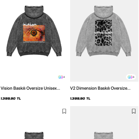
4
4
Vision Baskılı Oversize Unisex
V2 Dimension Baskılı Oversize
Premium Yıkamalı Siyah Hoodie
Unisex Premium Yıkamalı Beyaz
Hoodie
1.399,90 TL
1.399,90 TL