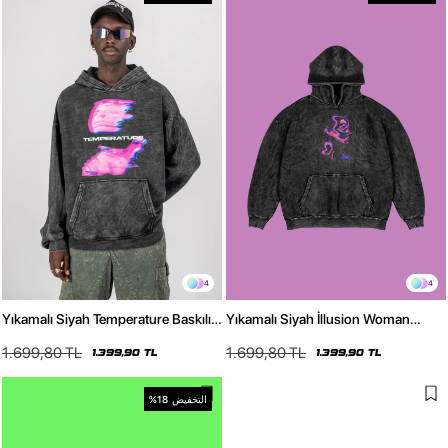
4
4
Yıkamalı Siyah Temperature Baskılı
Yıkamalı Siyah İllusion Woman
Oversize Unisex Hoodie
Baskılı Oversize Unisex Hoodie
1.699,80 TL
1.699,80 TL
1.399,90 TL
1.399,90 TL
التخفيض
%18