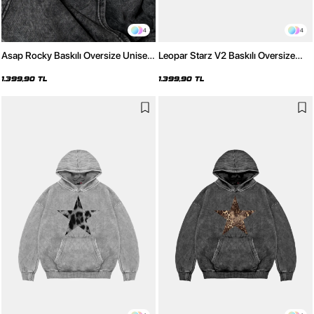
4
4
Asap Rocky Baskılı Oversize Unisex
Leopar Starz V2 Baskılı Oversize
Premium Yıkamalı Siyah Hoodie
Unisex Premium Yıkamalı Siyah
Hoodie
1.399,90 TL
1.399,90 TL