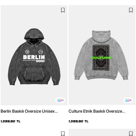
4
4
Berlin Baskılı Oversize Unisex
Culture Etnik Baskılı Oversize
Premium Yıkamalı Siyah Hoodie
Unisex Premium Yıkamalı Beyaz
Hoodie
1.399,90 TL
1.399,90 TL