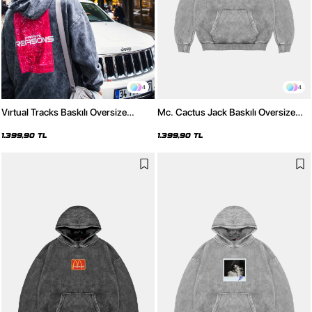
4
4
Vırtual Tracks Baskılı Oversize
Mc. Cactus Jack Baskılı Oversize
Unisex Premium Yıkamalı Siyah
Unisex Premium Yıkamalı Beyaz
Hoodie
Hoodie
1.399,90 TL
1.399,90 TL