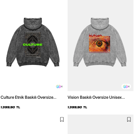
4
4
Culture Etnik Baskılı Oversize
Vision Baskılı Oversize Unisex
Unisex Premium Yıkamalı Siyah
Premium Yıkamalı Beyaz Hoodie
Hoodie
1.399,90 TL
1.399,90 TL