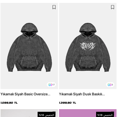
17
3
Yıkamalı Siyah Basic Oversize
Yıkamalı Siyah Dusk Baskılı
Unisex Hoodie
Oversize Unisex Hoodie
1.099,90 TL
1.399,90 TL
التخفيض
%18
التخفيض
%18