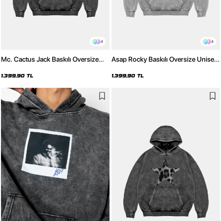
4
4
Mc. Cactus Jack Baskılı Oversize
Asap Rocky Baskılı Oversize Unisex
Unisex Premium Yıkamalı Siyah
Premium Yıkamalı Beyaz Hoodie
Hoodie
1.399,90 TL
1.399,90 TL