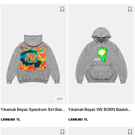
4
Yıkamalı Beyaz Spectrum Sırt Baskılı
Yıkamalı Beyaz WE BORN Baskılı
Oversize Unisex Hoodie
Oversize Unisex Hoodie
1.399,90 TL
1.399,90 TL