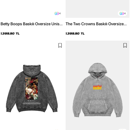
4
4
Betty Boops Baskılı Oversize Unisex
The Two Crowns Baskılı Oversize
Premium Yıkamalı Siyah Hoodie
Unisex Premium Yıkamalı Beyaz
Hoodie
1.399,90 TL
1.399,90 TL