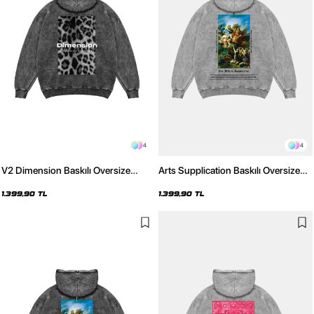
4
4
V2 Dimension Baskılı Oversize
Arts Supplication Baskılı Oversize
Unisex Premium Yıkamalı Siyah
Unisex Premium Yıkamalı Beyaz
Hoodie
Hoodie
1.399,90 TL
1.399,90 TL