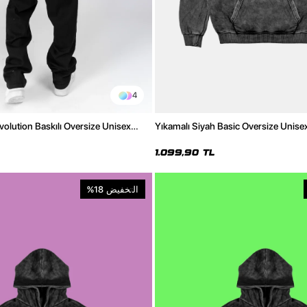
4
volution Baskılı Oversize Unisex
Yıkamalı Siyah Basic Oversize Unise
ie
1.099,90 TL
التخفيض
%18