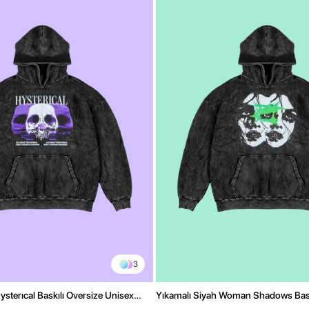
3
ysterıcal Baskılı Oversize Unisex
Yıkamalı Siyah Woman Shadows Bask
Unisex Hoodie