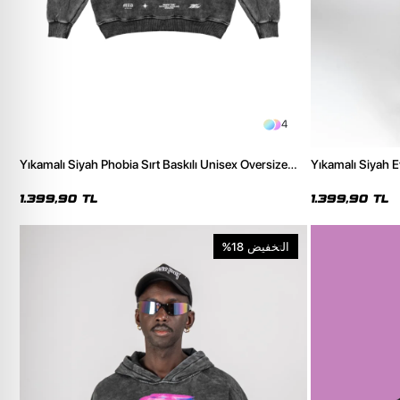
4
Yıkamalı Siyah Phobia Sırt Baskılı Unisex Oversize
Yıkamalı Siyah E
Hoodie
Kapüşonlu Hood
1.399,90 TL
1.399,90 TL
التخفيض
%18