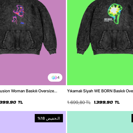
4
llusion Woman Baskılı Oversize
Yıkamalı Siyah WE BORN Baskılı Ove
Hoodie
1.699,80 TL
.399,90 TL
1.399,90 TL
التخفيض
%18