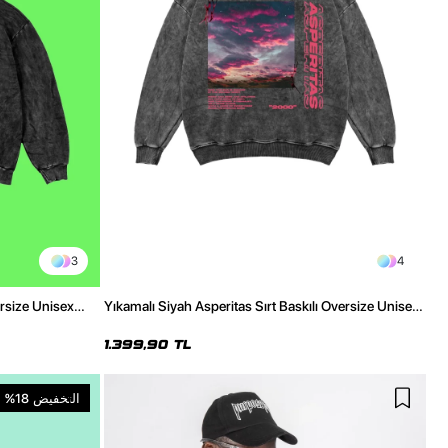
3
4
rsize Unisex
Yıkamalı Siyah Asperitas Sırt Baskılı Oversize Unisex
Hoodie
1.399,90 TL
التخفيض
%18