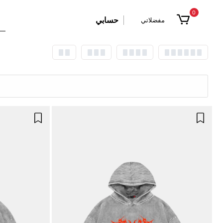
0
حسابي
مفضلاتي