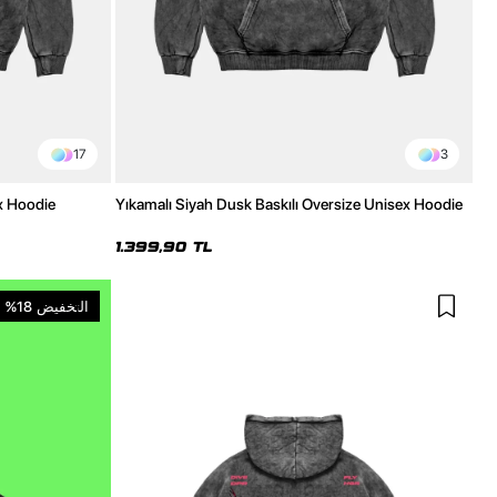
17
3
x Hoodie
Yıkamalı Siyah Dusk Baskılı Oversize Unisex Hoodie
1.399,90 TL
التخفيض
%18