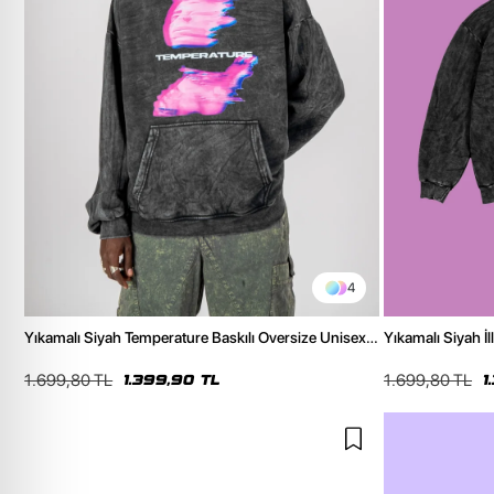
4
Yıkamalı Siyah Temperature Baskılı Oversize Unisex
Yıkamalı Siyah İ
Hoodie
Unisex Hoodie
1.699,80 TL
1.699,80 TL
1.399,90 TL
1