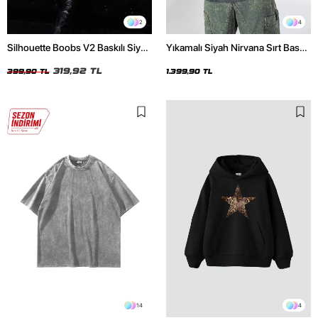
2
4
Silhouette Boobs V2 Baskılı Siyah
Yıkamalı Siyah Nirvana Sırt Baskılı
Crop Top
Unisex Oversize Hoodie
319,92 TL
399,90 TL
1.399,90 TL
14
4