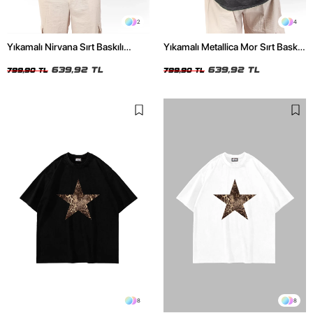
2
4
Yıkamalı Nirvana Sırt Baskılı
Yıkamalı Metallica Mor Sırt Baskılı
Unisex Oversize Tshirt
Siyah Unisex Oversize Tshirt
639,92 TL
639,92 TL
799,90 TL
799,90 TL
8
8