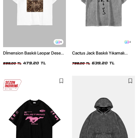
6
4
Dİmension Baskılı Leopar Desenli
Cactus Jack Baskılı Yıkamalı
24/1 Oversize Unisex Beyaz
Beyaz Unisex Oversize Tshirt
Tshirt
479,20 TL
639,20 TL
599,00 TL
799,00 TL