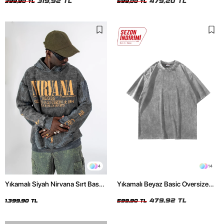
319,92 TL
479,20 TL
399,90 TL
599,00 TL
4
14
Yıkamalı Siyah Nirvana Sırt Baskılı
Yıkamalı Beyaz Basic Oversize
Unisex Oversize Hoodie
Unisex Tshirt
479,92 TL
1.399,90 TL
599,90 TL