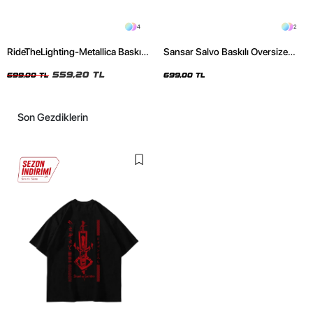
4
2
RideTheLighting-Metallica Baskılı
Sansar Salvo Baskılı Oversize
Oversize Yıkamalı Siyah Unisex
Unisex Siyah Tshirt
Tshirt
559,20 TL
699,00 TL
699,00 TL
Son Gezdiklerin