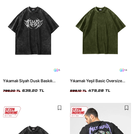
5
14
Yıkamalı Siyah Dusk Baskılı
Yıkamalı Yeşil Basic Oversize
Oversize Unisex Tshirt
Unisex Tshirt
639,20 TL
479,28 TL
799,00 TL
599,10 TL