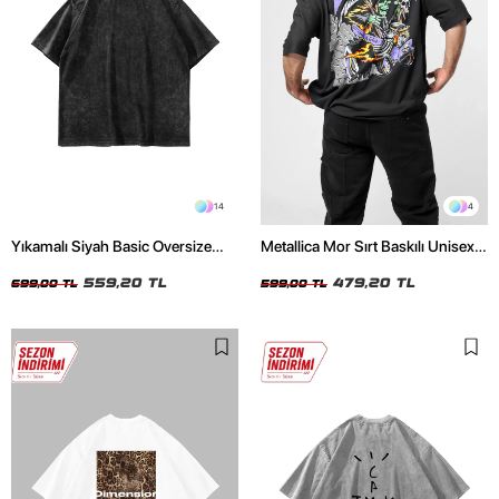
14
4
Yıkamalı Siyah Basic Oversize
Metallica Mor Sırt Baskılı Unisex
Unisex Tshirt
Oversize Siyah Tshirt
559,20 TL
479,20 TL
699,00 TL
599,00 TL