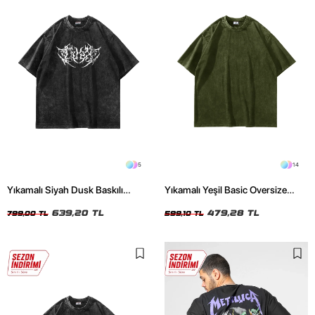
5
14
Yıkamalı Siyah Dusk Baskılı
Yıkamalı Yeşil Basic Oversize
Oversize Unisex Tshirt
Unisex Tshirt
639,20 TL
479,28 TL
799,00 TL
599,10 TL