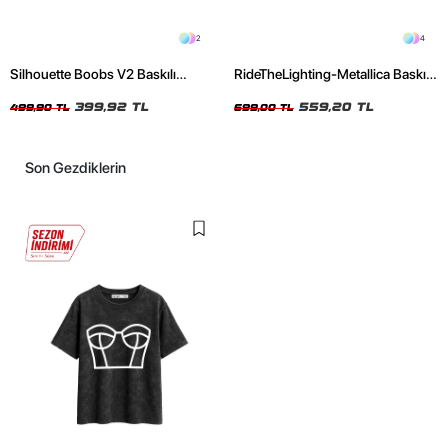
2
4
Silhouette Boobs V2 Baskılı
RideTheLighting-Metallica Baskılı
Relaxed Fit Siyah Kadın Tshirt
Oversize Yıkamalı Siyah Unisex
399,92 TL
Tshirt
559,20 TL
499,90 TL
699,00 TL
Son Gezdiklerin