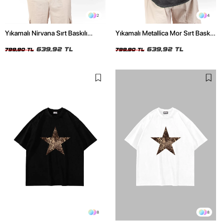
2
4
Yıkamalı Nirvana Sırt Baskılı
Yıkamalı Metallica Mor Sırt Baskılı
Unisex Oversize Tshirt
Siyah Unisex Oversize Tshirt
639,92 TL
639,92 TL
799,90 TL
799,90 TL
8
8