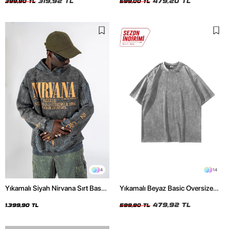
319,92 TL
479,20 TL
399,90 TL
599,00 TL
4
14
Yıkamalı Siyah Nirvana Sırt Baskılı
Yıkamalı Beyaz Basic Oversize
Unisex Oversize Hoodie
Unisex Tshirt
479,92 TL
1.399,90 TL
599,90 TL