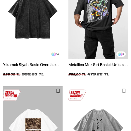
14
4
Yıkamalı Siyah Basic Oversize
Metallica Mor Sırt Baskılı Unisex
Unisex Tshirt
Oversize Siyah Tshirt
559,20 TL
479,20 TL
699,00 TL
599,00 TL