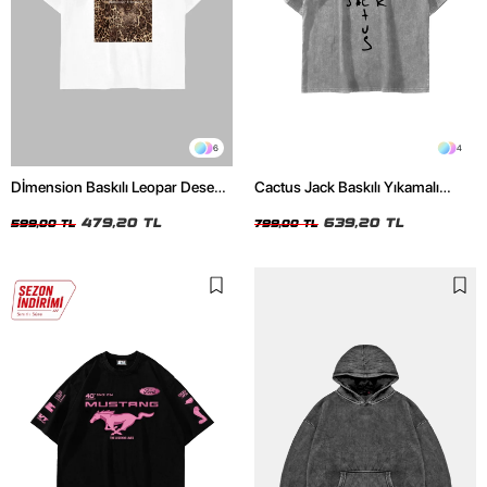
6
4
Dİmension Baskılı Leopar Desenli
Cactus Jack Baskılı Yıkamalı
24/1 Oversize Unisex Beyaz
Beyaz Unisex Oversize Tshirt
Tshirt
479,20 TL
639,20 TL
599,00 TL
799,00 TL