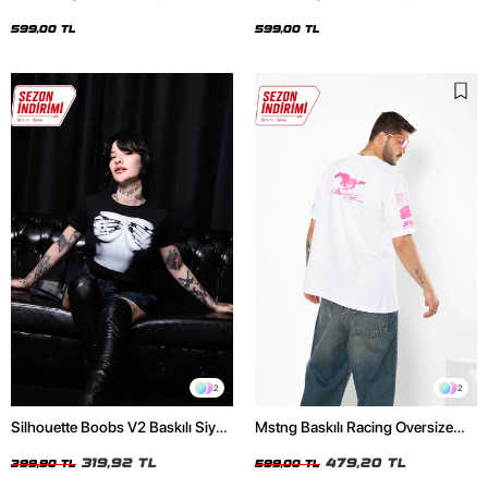
Oversize Unisex Siyah Tshirt
Oversize Unisex Beyaz Tshirt
599,00 TL
599,00 TL
2
2
Silhouette Boobs V2 Baskılı Siyah
Mstng Baskılı Racing Oversize
Crop Top
Unisex Beyaz Tshirt
319,92 TL
479,20 TL
399,90 TL
599,00 TL