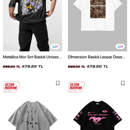
4
6
Metallica Mor Sırt Baskılı Unisex
Dİmension Baskılı Leopar Desenli
Oversize Siyah Tshirt
24/1 Oversize Unisex Beyaz
479,20 TL
Tshirt
479,20 TL
599,00 TL
599,00 TL