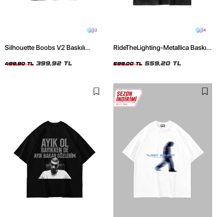
2
4
Silhouette Boobs V2 Baskılı
RideTheLighting-Metallica Baskılı
Relaxed Fit Siyah Kadın Tshirt
Oversize Yıkamalı Siyah Unisex
399,92 TL
Tshirt
559,20 TL
499,90 TL
699,00 TL