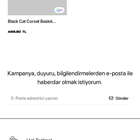
2
Black Cat Corset Baskılı
Kapüşonsuz Relaxed Fit Kadın
Beyaz Sweatshirt
499,90 TL
Kampanya, duyuru, bilgilendirmelerden e-posta ile
haberdar olmak istiyorum.
Gönder