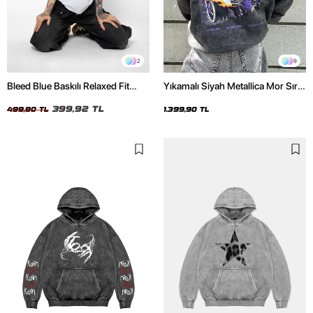
2
9
Bleed Blue Baskılı Relaxed Fit
Yıkamalı Siyah Metallica Mor Sırt
Beyaz Kadın Tshirt
Baskılı Oversize Kapüşonlu
399,92 TL
Hoodie
499,90 TL
1.399,90 TL