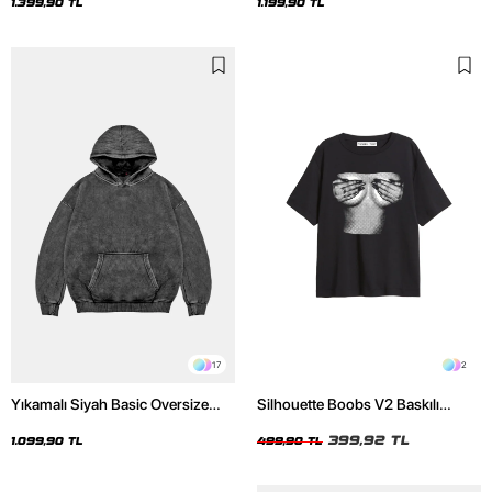
Hoodie
1.399,90 TL
1.199,90 TL
17
2
Yıkamalı Siyah Basic Oversize
Silhouette Boobs V2 Baskılı
Unisex Hoodie
Relaxed Fit Siyah Kadın Tshirt
399,92 TL
1.099,90 TL
499,90 TL