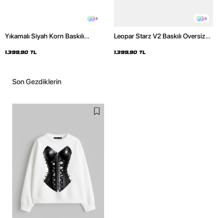
4
4
Yıkamalı Siyah Korn Baskılı
Leopar Starz V2 Baskılı Oversize
Oversize Unisex Hoodie
Unisex Premium Yıkamalı Beyaz
Hoodie
1.399,90 TL
1.399,90 TL
Son Gezdiklerin