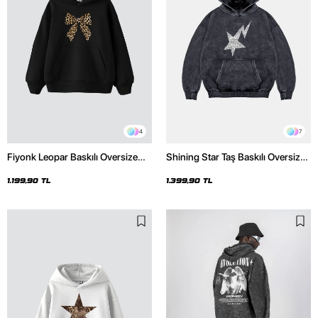
4
7
Fiyonk Leopar Baskılı Oversize
Shining Star Taş Baskılı Oversize
Unisex Premium Siyah Hoodie
Unisex Premium Yıkamalı Siyah
Hoodie
1.199,90 TL
1.399,90 TL