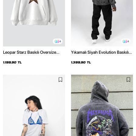
4
4
Leopar Starz Baskılı Oversize
Yıkamalı Siyah Evolution Baskılı
Unisex Premium Beyaz Hoodie
Oversize Unisex Kapüşonlu
Hoodie
1.199,90 TL
1.399,90 TL