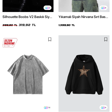
2
4
Silhouette Boobs V2 Baskılı Siyah
Yıkamalı Siyah Nirvana Sırt Baskılı
Crop Top
Unisex Oversize Hoodie
319,92 TL
399,90 TL
1.399,90 TL
14
4