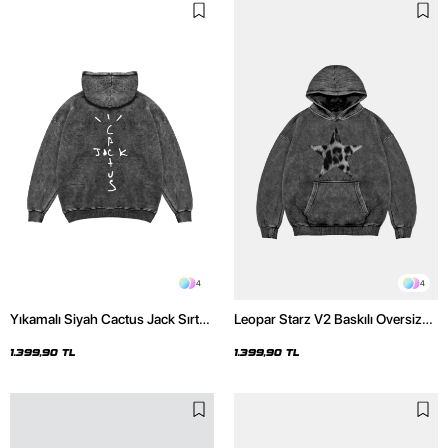
4
4
Yıkamalı Siyah Cactus Jack Sırt
Leopar Starz V2 Baskılı Oversize
Baskılı Oversize Unisex Hoodie
Unisex Premium Yıkamalı Siyah
Hoodie
1.399,90 TL
1.399,90 TL