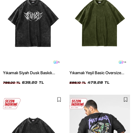
5
14
Yıkamalı Siyah Dusk Baskılı
Yıkamalı Yeşil Basic Oversize
Oversize Unisex Tshirt
Unisex Tshirt
639,20 TL
479,28 TL
799,00 TL
599,10 TL