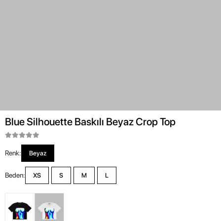
Blue Silhouette Baskılı Beyaz Crop Top
Renk:
Beyaz
Beden:
XS
S
M
L