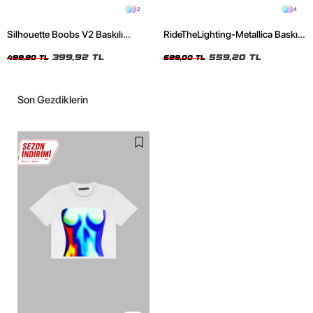
2
4
Silhouette Boobs V2 Baskılı
RideTheLighting-Metallica Baskılı
Relaxed Fit Siyah Kadın Tshirt
Oversize Yıkamalı Siyah Unisex
399,92 TL
Tshirt
559,20 TL
499,90 TL
699,00 TL
Son Gezdiklerin