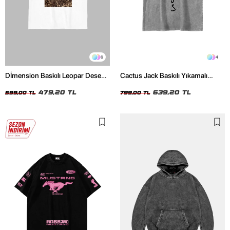
6
4
Dİmension Baskılı Leopar Desenli
Cactus Jack Baskılı Yıkamalı
24/1 Oversize Unisex Beyaz
Beyaz Unisex Oversize Tshirt
Tshirt
479,20 TL
639,20 TL
599,00 TL
799,00 TL