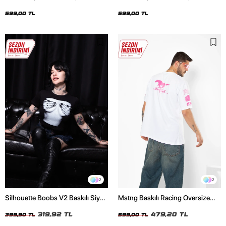
Oversize Unisex Siyah Tshirt
Oversize Unisex Beyaz Tshirt
599,00 TL
599,00 TL
2
2
Silhouette Boobs V2 Baskılı Siyah
Mstng Baskılı Racing Oversize
Crop Top
Unisex Beyaz Tshirt
319,92 TL
479,20 TL
399,90 TL
599,00 TL