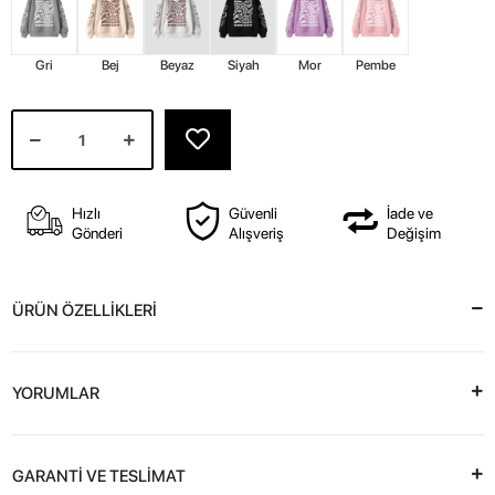
Gri
Bej
Beyaz
Siyah
Mor
Pembe
Hızlı
Güvenli
İade ve
Gönderi
Alışveriş
Değişim
ÜRÜN ÖZELLİKLERİ
YORUMLAR
GARANTİ VE TESLİMAT