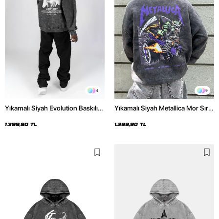
4
9
Yıkamalı Siyah Evolution Baskılı
Yıkamalı Siyah Metallica Mor Sırt
Oversize Unisex Kapüşonlu
Baskılı Oversize Kapüşonlu
Hoodie
Hoodie
1.399,90 TL
1.399,90 TL