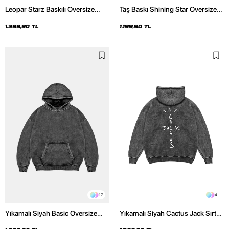
Leopar Starz Baskılı Oversize
Taş Baskı Shining Star Oversize
Unisex Premium Yıkamalı Siyah
Unisex Premium Siyah Hoodie
Hoodie
1.399,90 TL
1.199,90 TL
17
4
Yıkamalı Siyah Basic Oversize
Yıkamalı Siyah Cactus Jack Sırt
Unisex Hoodie
Baskılı Oversize Unisex Hoodie