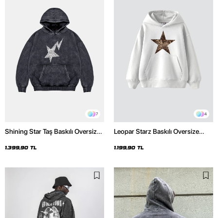
7
4
Shining Star Taş Baskılı Oversize
Leopar Starz Baskılı Oversize
Unisex Premium Yıkamalı Siyah
Unisex Premium Beyaz Hoodie
Hoodie
1.399,90 TL
1.199,90 TL