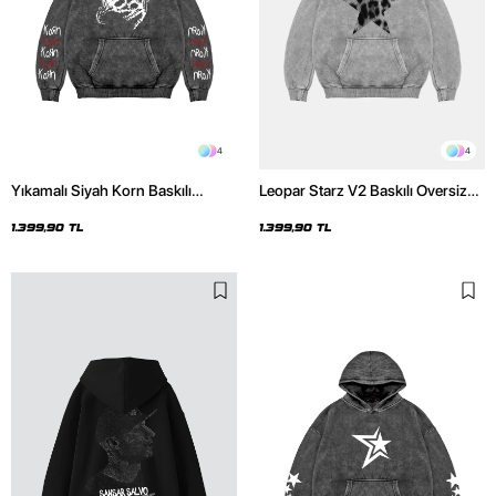
4
4
Yıkamalı Siyah Korn Baskılı
Leopar Starz V2 Baskılı Oversize
Oversize Unisex Hoodie
Unisex Premium Yıkamalı Beyaz
Hoodie
1.399,90 TL
1.399,90 TL