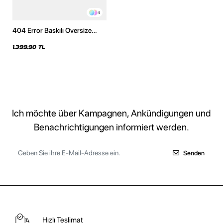
4
404 Error Baskılı Oversize
Unisex Premium Yıkamalı
Beyaz Hoodie
1.399,90 TL
Ich möchte über Kampagnen, Ankündigungen und
Benachrichtigungen informiert werden.
Senden
Hızlı Teslimat