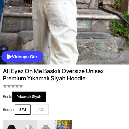
Videoyu Gör
All Eyez On Me Baskılı Oversize Unisex
Premium Yıkamalı Siyah Hoodie
Renk:
Yıkamalı Siyah
Beden:
S/M
L/XL