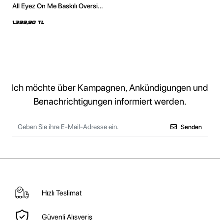
All Eyez On Me Baskılı Oversize
Unisex Premium Yıkamalı
Siyah Hoodie
1.399,90 TL
Ich möchte über Kampagnen, Ankündigungen und
Benachrichtigungen informiert werden.
Senden
Hızlı Teslimat
Güvenli Alışveriş