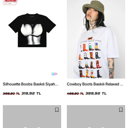
2
Silhouette Boobs Baskılı Siyah
Cowboy Boots Baskılı Relaxed Fit
Crop Top
Beyaz Kadın Tshirt
319,92 TL
399,92 TL
399,90 TL
499,90 TL