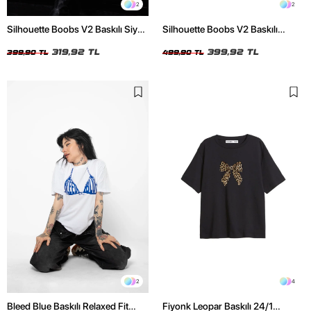
2
2
Silhouette Boobs V2 Baskılı Siyah
Silhouette Boobs V2 Baskılı
Crop Top
Relaxed Fit Siyah Kadın Tshirt
319,92 TL
399,92 TL
399,90 TL
499,90 TL
2
4
Bleed Blue Baskılı Relaxed Fit
Fiyonk Leopar Baskılı 24/1