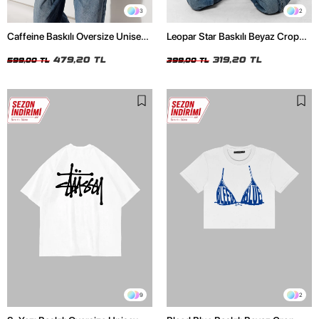
3
2
Caffeine Baskılı Oversize Unisex
Leopar Star Baskılı Beyaz Crop
Kırmızı Tshirt
Top
479,20 TL
319,20 TL
599,00 TL
399,00 TL
9
2