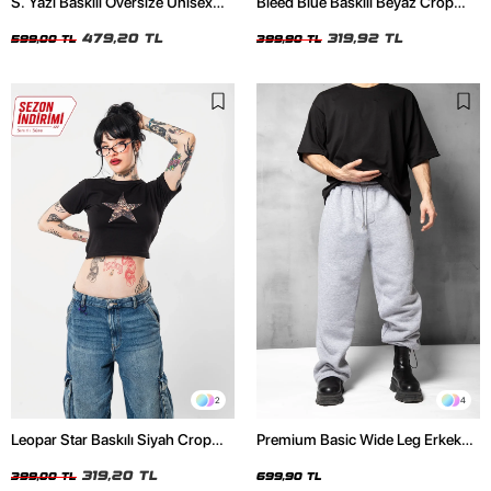
S. Yazı Baskılı Oversize Unisex
Bleed Blue Baskılı Beyaz Crop
Beyaz Tshirt
Top
479,20 TL
319,92 TL
599,00 TL
399,90 TL
2
4
Leopar Star Baskılı Siyah Crop
Premium Basic Wide Leg Erkek
Top
Gri Eşofman Altı
319,20 TL
399,00 TL
699,90 TL