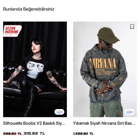
Bunlarıda Beğenebilirsiniz
2
4
Silhouette Boobs V2 Baskılı Siyah
Yıkamalı Siyah Nirvana Sırt Baskılı
Crop Top
Unisex Oversize Hoodie
319,92 TL
399,90 TL
1.399,90 TL