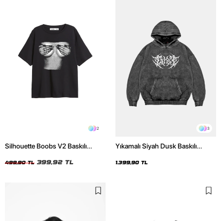
2
3
Silhouette Boobs V2 Baskılı
Yıkamalı Siyah Dusk Baskılı
Relaxed Fit Siyah Kadın Tshirt
Oversize Unisex Hoodie
399,92 TL
499,90 TL
1.399,90 TL