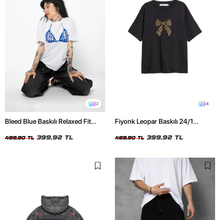
2
4
Bleed Blue Baskılı Relaxed Fit
Fiyonk Leopar Baskılı 24/1
Beyaz Kadın Tshirt
Oversize Relaxed Fit Siyah Kadın
399,92 TL
Tshirt
399,92 TL
499,90 TL
499,90 TL