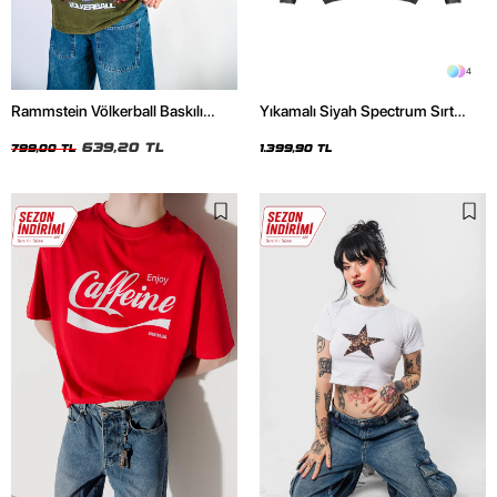
4
Rammstein Völkerball Baskılı
Yıkamalı Siyah Spectrum Sırt
Oversize Unisex Yıkamalı Yeşil
Baskılı Oversize Unisex Hoodie
Tshirt
639,20 TL
799,00 TL
1.399,90 TL