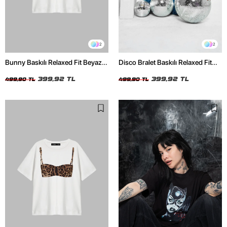
2
2
Bunny Baskılı Relaxed Fit Beyaz
Disco Bralet Baskılı Relaxed Fit
Kadın Tshirt
Beyaz Kadın Tshirt
399,92 TL
399,92 TL
499,90 TL
499,90 TL