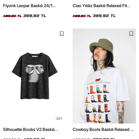
Fiyonk Leopar Baskılı 24/1
Ciao Yıldız Baskılı Relaxed Fit
Oversize Relaxed Fit Siyah Kadın
Beyaz Kadın Tshirt
Tshirt
399,92 TL
399,92 TL
499,90 TL
499,90 TL
2
Silhouette Boobs V2 Baskılı
Cowboy Boots Baskılı Relaxed Fit
Relaxed Fit Yıkamalı Siyah Kadın
Beyaz Kadın Tshirt