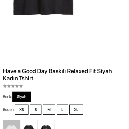
Have a Good Day Baskılı Relaxed Fit Siyah
Kadın Tshirt
Renk:
Siyah
Beden:
XS
S
M
L
XL