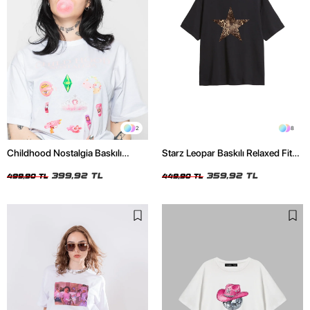
2
8
Childhood Nostalgia Baskılı
Starz Leopar Baskılı Relaxed Fit
Relaxed Fit Beyaz Kadın Tshirt
Siyah Kadın Tshirt
399,92 TL
359,92 TL
499,90 TL
449,90 TL