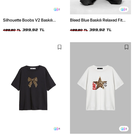
2
2
Silhouette Boobs V2 Baskılı
Bleed Blue Baskılı Relaxed Fit
Relaxed Fit Siyah Kadın Tshirt
Beyaz Kadın Tshirt
399,92 TL
399,92 TL
499,90 TL
499,90 TL
4
3