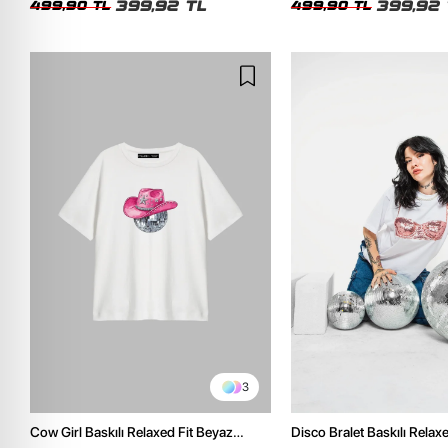
399,92 TL
399,92 
499,90 TL
499,90 TL
3
Cow Girl Baskılı Relaxed Fit Beyaz
Disco Bralet Baskılı Relax