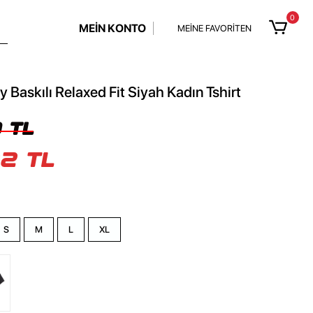
0
MEİN KONTO
MEİNE FAVORİTEN
y Baskılı Relaxed Fit Siyah Kadın Tshirt
 TL
2 TL
S
M
L
XL