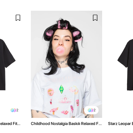
2
2
elaxed Fit
Childhood Nostalgia Baskılı Relaxed Fit
Starz Leopar B
Beyaz Kadın Tshirt
Kadın Tshirt