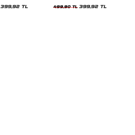
Kadın Tshirt
399,92 TL
399,92 TL
499,90 TL