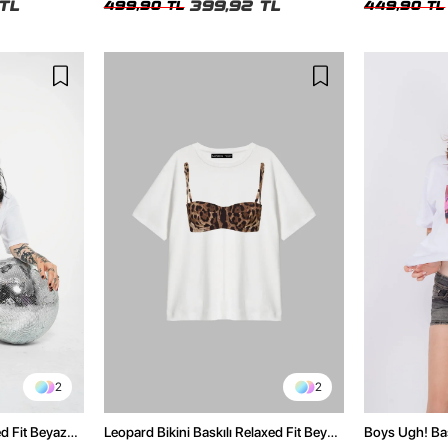
TL
399,92 TL
499,90 TL
449,90 TL
2
2
ed Fit Beyaz
Leopard Bikini Baskılı Relaxed Fit Beyaz
Boys Ugh! Bas