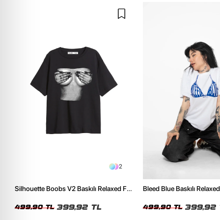
2
Silhouette Boobs V2 Baskılı Relaxed Fit
Bleed Blue Baskılı Relaxed
Siyah Kadın Tshirt
Kadın Tshirt
399,92 TL
399,92 
499,90 TL
499,90 TL