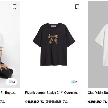
2
4
 Fit Beyaz
Fiyonk Leopar Baskılı 24/1 Oversize
Ciao Yıldız Ba
Relaxed Fit Siyah Kadın Tshirt
Kadın Tshirt
TL
399,92 TL
499,90 TL
499,90 TL