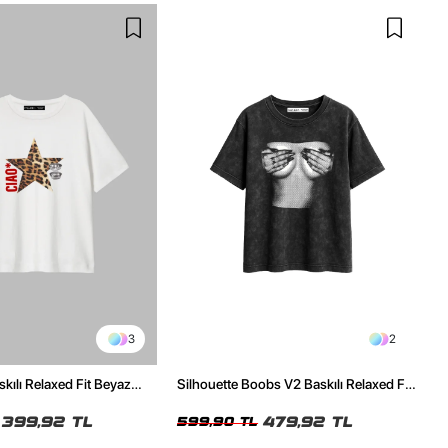
3
2
skılı Relaxed Fit Beyaz
Silhouette Boobs V2 Baskılı Relaxed Fit
Yıkamalı Siyah Kadın Tshirt
399,92 TL
479,92 TL
599,90 TL