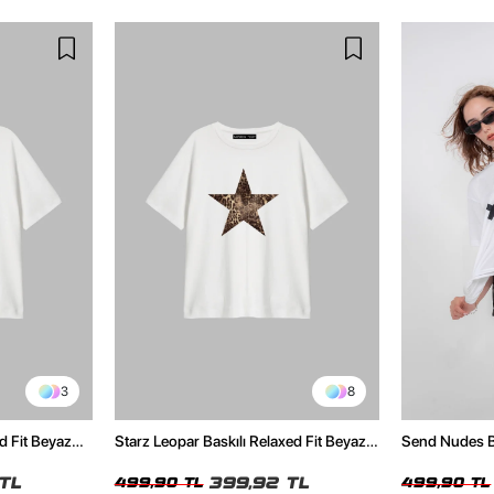
3
8
d Fit Beyaz
Starz Leopar Baskılı Relaxed Fit Beyaz
Send Nudes Ba
Kadın Tshirt
Kadın Tshirt
TL
399,92 TL
499,90 TL
499,90 TL