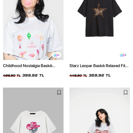
2
8
Childhood Nostalgia Baskılı
Starz Leopar Baskılı Relaxed Fit
Relaxed Fit Beyaz Kadın Tshirt
Siyah Kadın Tshirt
399,92 TL
359,92 TL
499,90 TL
449,90 TL