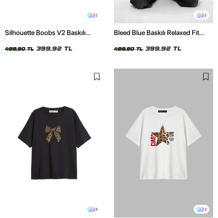
2
2
Silhouette Boobs V2 Baskılı
Bleed Blue Baskılı Relaxed Fit
Relaxed Fit Siyah Kadın Tshirt
Beyaz Kadın Tshirt
399,92 TL
399,92 TL
499,90 TL
499,90 TL
4
3