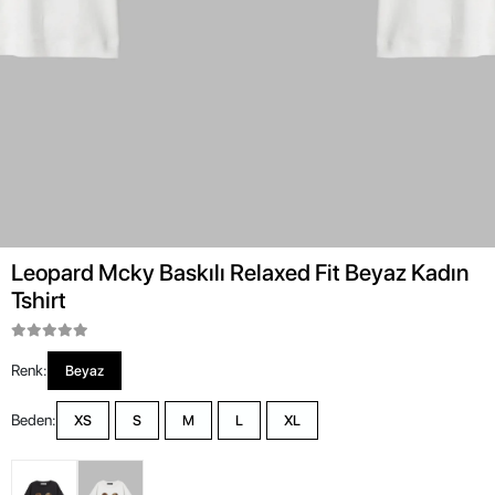
Leopard Mcky Baskılı Relaxed Fit Beyaz Kadın
Tshirt
Renk:
Beyaz
Beden:
XS
S
M
L
XL