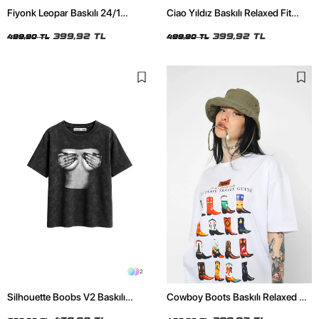
Fiyonk Leopar Baskılı 24/1
Ciao Yıldız Baskılı Relaxed Fit
Oversize Relaxed Fit Siyah Kadın
Beyaz Kadın Tshirt
Tshirt
399,92 TL
399,92 TL
499,90 TL
499,90 TL
2
Silhouette Boobs V2 Baskılı
Cowboy Boots Baskılı Relaxed Fit
Relaxed Fit Yıkamalı Siyah Kadın
Beyaz Kadın Tshirt