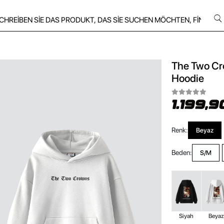
The Two Cr
Hoodie
1.199,9
Renk:
Beyaz
Beden:
S/M
Siyah
Beya