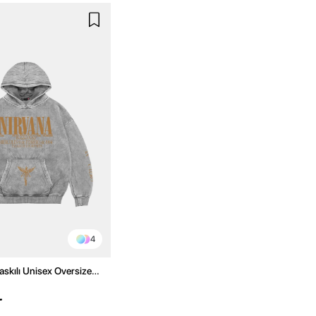
4
askılı Unisex Oversize
az Hoodie
L