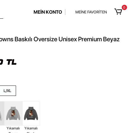
0
MEİN KONTO
MEİNE FAVORİTEN
owns Baskılı Oversize Unisex Premium Beyaz
0 TL
L/XL
z
Yıkamalı
Yıkamalı