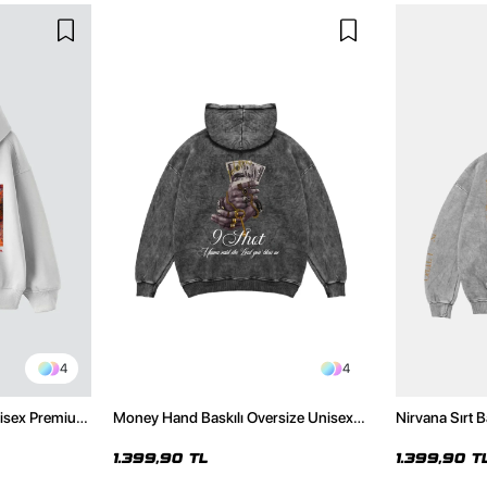
4
4
Unisex Premium
Money Hand Baskılı Oversize Unisex
Nirvana Sırt B
Premium Yıkamalı Siyah Hoodie
Yıkamalı Bey
1.399,90 TL
1.399,90 T