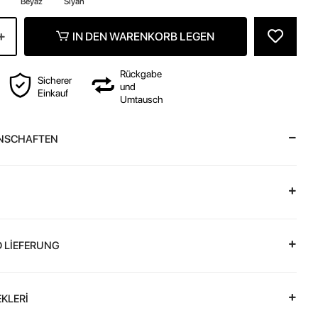
Beyaz
Siyah
IN DEN WARENKORB LEGEN
Rückgabe
Sicherer
und
Einkauf
Umtausch
NSCHAFTEN
 LİEFERUNG
KLERİ