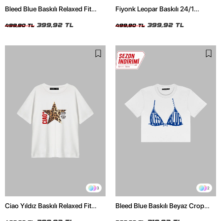
Bleed Blue Baskılı Relaxed Fit
Fiyonk Leopar Baskılı 24/1
Beyaz Kadın Tshirt
Oversize Relaxed Fit Siyah Kadın
399,92 TL
Tshirt
399,92 TL
499,90 TL
499,90 TL
3
2
Ciao Yıldız Baskılı Relaxed Fit
Bleed Blue Baskılı Beyaz Crop
Beyaz Kadın Tshirt
Top