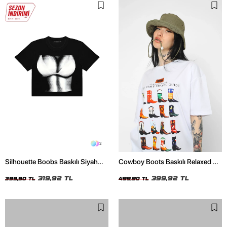
2
Silhouette Boobs Baskılı Siyah
Cowboy Boots Baskılı Relaxed Fit
Crop Top
Beyaz Kadın Tshirt
319,92 TL
399,92 TL
399,90 TL
499,90 TL