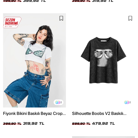
399,92 TL
319,92 TL
499,90 TL
399,90 TL
2
2
Fiyonk Bikini Baskılı Beyaz Crop
Silhouette Boobs V2 Baskılı
Top
Relaxed Fit Yıkamalı Siyah Kadın
319,92 TL
Tshirt
479,92 TL
399,90 TL
599,90 TL