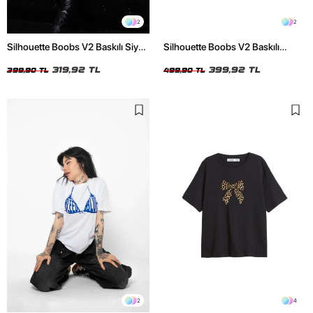
2
2
Silhouette Boobs V2 Baskılı Siyah
Silhouette Boobs V2 Baskılı
Crop Top
Relaxed Fit Siyah Kadın Tshirt
319,92 TL
399,92 TL
399,90 TL
499,90 TL
2
4