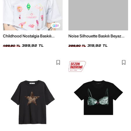
2
Childhood Nostalgia Baskılı
Noise Silhouette Baskılı Beyaz
Relaxed Fit Beyaz Kadın Tshirt
Crop Top
399,92 TL
319,92 TL
499,90 TL
399,90 TL