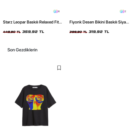
8
2
Starz Leopar Baskılı Relaxed Fit
Fiyonk Desen Bikini Baskılı Siyah
Siyah Kadın Tshirt
Crop Top
359,92 TL
319,92 TL
449,90 TL
399,90 TL
Son Gezdiklerin