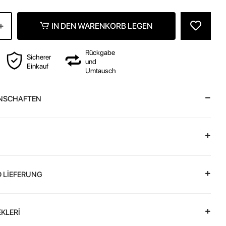
z
IN DEN WARENKORB LEGEN
Rückgabe
Sicherer
und
Einkauf
Umtausch
NSCHAFTEN
 LİEFERUNG
KLERİ