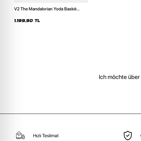
V2 The Mandalorian Yoda Baskılı
Oversize Unisex Premium Yıkamaı
Beyaz Hoodie
1.199,90 TL
Ich möchte über
Hızlı Teslimat