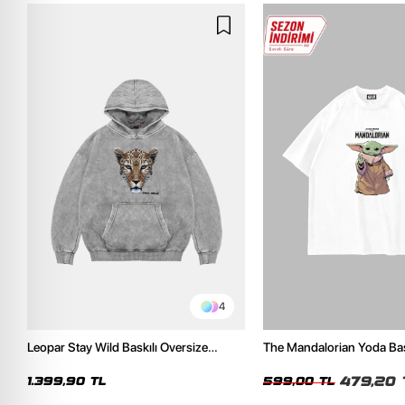
4
Leopar Stay Wild Baskılı Oversize
The Mandalorian Yoda Bas
Unisex Premium Yıkamalı Beyaz
Oversize Unisex Beyaz Tsh
Hoodie
479,20 
1.399,90 TL
599,00 TL