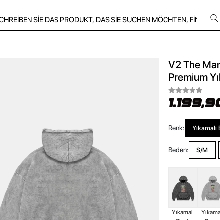
V2 The Mand
Premium Yı
1.199,9
Renk:
Yıkamalı 
Beden:
S/M
Yıkamalı
Yıkama