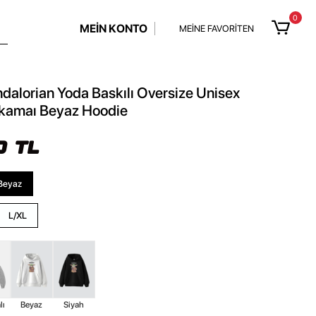
0
MEİN KONTO
MEİNE FAVORİTEN
alorian Yoda Baskılı Oversize Unisex
kamaı Beyaz Hoodie
0 TL
Beyaz
L/XL
lı
Beyaz
Siyah