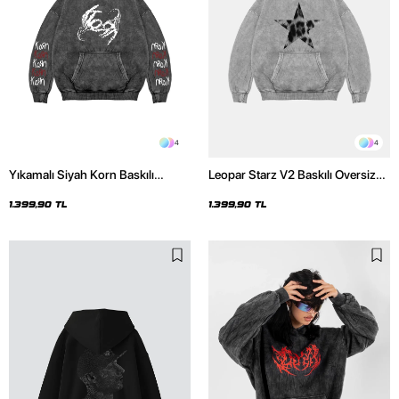
4
4
Yıkamalı Siyah Korn Baskılı
Leopar Starz V2 Baskılı Oversize
Oversize Unisex Hoodie
Unisex Premium Yıkamalı Beyaz
Hoodie
1.399,90 TL
1.399,90 TL