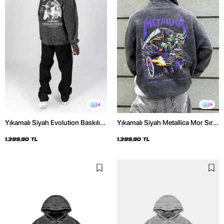
4
9
Yıkamalı Siyah Evolution Baskılı
Yıkamalı Siyah Metallica Mor Sırt
Oversize Unisex Kapüşonlu
Baskılı Oversize Kapüşonlu
Hoodie
Hoodie
1.399,90 TL
1.399,90 TL