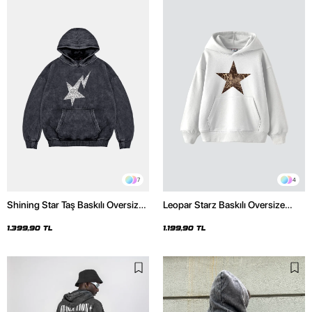
7
4
Shining Star Taş Baskılı Oversize
Leopar Starz Baskılı Oversize
Unisex Premium Yıkamalı Siyah
Unisex Premium Beyaz Hoodie
Hoodie
1.399,90 TL
1.199,90 TL