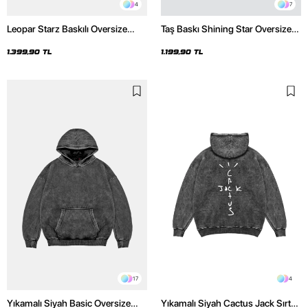
4
7
Leopar Starz Baskılı Oversize
Taş Baskı Shining Star Oversize
Unisex Premium Yıkamalı Siyah
Unisex Premium Siyah Hoodie
Hoodie
1.399,90 TL
1.199,90 TL
17
4
Yıkamalı Siyah Basic Oversize
Yıkamalı Siyah Cactus Jack Sırt