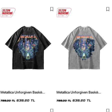
Metallica Unforgiven Baskılı
Metallica Unforgiven Baskılı
Yıkamalı Siyah Oversize Unisex
Yıkamalı Beyaz Oversize Unisex
Tshirt
639,20 TL
Tshirt
639,20 TL
799,00 TL
799,00 TL