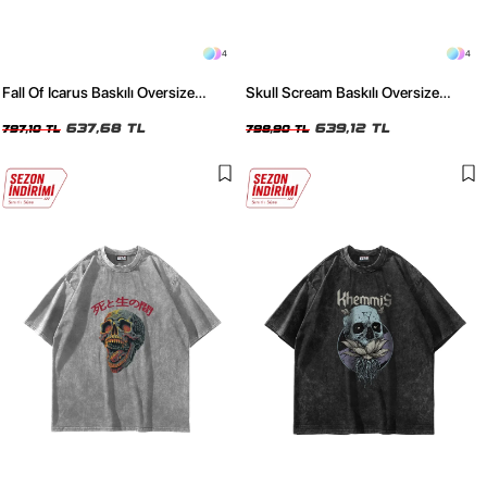
4
4
Fall Of Icarus Baskılı Oversize
Skull Scream Baskılı Oversize
Unisex Yıkamalı Siyah Tshirt
Unisex Yıkamalı Siyah Tshirt
637,68 TL
639,12 TL
797,10 TL
798,90 TL