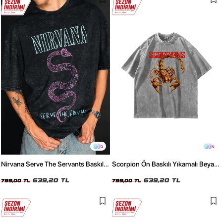
2
6
Nirvana Serve The Servants Baskılı
Scorpion Ön Baskılı Yıkamalı Beyaz
Yıkamalı Siyah Oversize Unisex
Oversize Unisex Tshirt
Tshirt
639,20 TL
639,20 TL
799,00 TL
799,00 TL