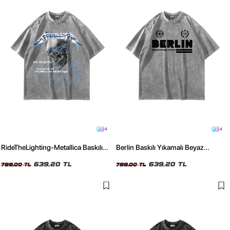
4
4
RideTheLighting-Metallica Baskılı
Berlin Baskılı Yıkamalı Beyaz
Oversize Yıkamalı Beyaz Unisex
Oversize Unisex Tshirt
Tshirt
639,20 TL
639,20 TL
799,00 TL
799,00 TL