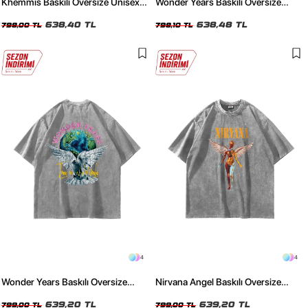
Khemmis Baskılı Oversize Unisex
Wonder Years Baskılı Oversize
Yıkamalı Beyaz Tshirt
Unisex Yıkamalı Siyah Tshirt
638,40 TL
638,48 TL
798,00 TL
798,10 TL
4
4
Wonder Years Baskılı Oversize
Nirvana Angel Baskılı Oversize
Unisex Yıkamalı Beyaz Tshirt
Unisex Yıkamalı Beyaz Tshirt
639,20 TL
639,20 TL
799,00 TL
799,00 TL