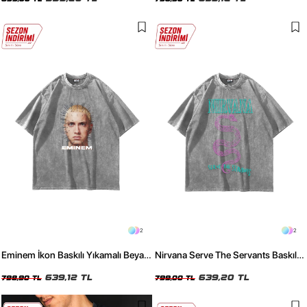
Siyah Tshirt
2
2
Eminem İkon Baskılı Yıkamalı Beyaz
Nirvana Serve The Servants Baskılı
Oversize Unisex Tshirt
Yıkamalı Beyaz Oversize Unisex
639,12 TL
Tshirt
639,20 TL
798,90 TL
799,00 TL