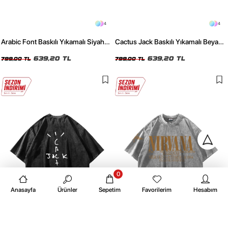
4
4
Arabic Font Baskılı Yıkamalı Siyah
Cactus Jack Baskılı Yıkamalı Beyaz
Unisex Oversize Tshirt
Unisex Oversize Tshirt
639,20 TL
639,20 TL
799,00 TL
799,00 TL
0
Anasayfa
Ürünler
Sepetim
Favorilerim
Hesabım