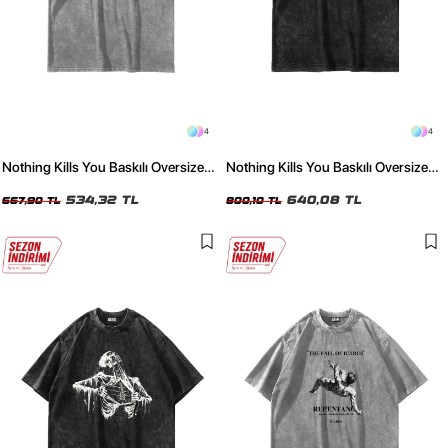
4
4
Nothing Kills You Baskılı Oversize
Nothing Kills You Baskılı Oversize
Unisex Yıkamalı Beyaz Tshirt
Unisex Yıkamalı Siyah Tshirt
534,32 TL
640,08 TL
667,90 TL
800,10 TL