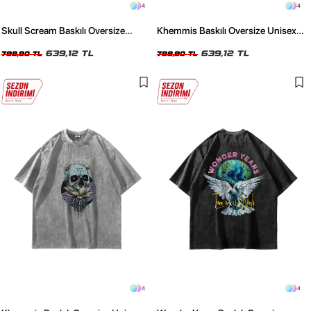
4
4
Skull Scream Baskılı Oversize
Khemmis Baskılı Oversize Unisex
Unisex Yıkamalı Beyaz Tshirt
Yıkamalı Siyah Tshirt
639,12 TL
639,12 TL
798,90 TL
798,90 TL
4
4