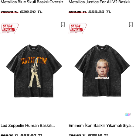
Metallica Blue Skull Baskılı Oversize
Metallica Justice For All V2 Baskılı
24/1 Premium Yıkamalı Siyah Tshirt
Oversize 24/1 Premium Yıkamalı
639,20 TL
Siyah Tshirt
559,20 TL
799,00 TL
699,00 TL
2
Led Zeppelin Human Baskılı
Eminem İkon Baskılı Yıkamalı Siyah
Oversize 24/1 Premium Yıkamalı
Oversize Unisex Tshirt
559,20 TL
639,12 TL
699,00 TL
798,90 TL