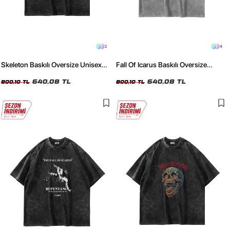
2
4
Skeleton Baskılı Oversize Unisex
Fall Of Icarus Baskılı Oversize
Yıkamalı Siyah Tshirt
Unisex Yıkamalı Beyaz Tshirt
640,08 TL
640,08 TL
800,10 TL
800,10 TL