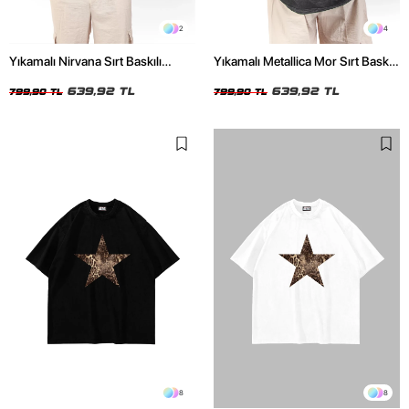
2
4
Yıkamalı Nirvana Sırt Baskılı
Yıkamalı Metallica Mor Sırt Baskılı
Unisex Oversize Tshirt
Siyah Unisex Oversize Tshirt
639,92 TL
639,92 TL
799,90 TL
799,90 TL
8
8