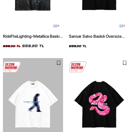
4
2
RideTheLighting-Metallica Baskılı
Sansar Salvo Baskılı Oversize
Oversize Yıkamalı Siyah Unisex
Unisex Siyah Tshirt
Tshirt
559,20 TL
699,00 TL
699,00 TL