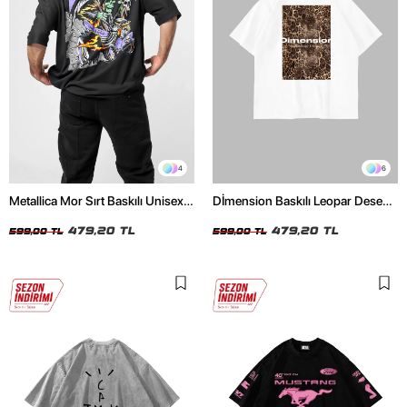
4
6
Metallica Mor Sırt Baskılı Unisex
Dİmension Baskılı Leopar Desenli
Oversize Siyah Tshirt
24/1 Oversize Unisex Beyaz
479,20 TL
Tshirt
479,20 TL
599,00 TL
599,00 TL