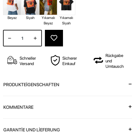
Beyaz
Siyah
Yıkamalı
Yıkamalı
Beyaz
Siyah
Rückgabe
Schneller
Sicherer
und
Versand
Einkauf
Umtausch
PRODUKTEİGENSCHAFTEN
KOMMENTARE
GARANTİE UND LİEFERUNG