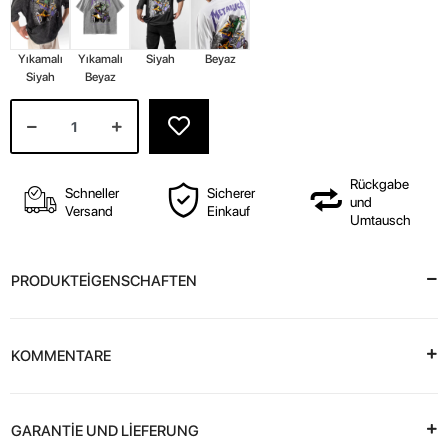
Yıkamalı
Yıkamalı
Siyah
Beyaz
Siyah
Beyaz
Rückgabe
Schneller
Sicherer
und
Versand
Einkauf
Umtausch
PRODUKTEİGENSCHAFTEN
KOMMENTARE
GARANTİE UND LİEFERUNG