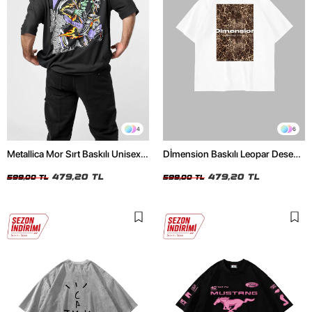
4
6
Metallica Mor Sırt Baskılı Unisex
Dİmension Baskılı Leopar Desenli
Oversize Siyah Tshirt
24/1 Oversize Unisex Beyaz
479,20 TL
Tshirt
479,20 TL
599,00 TL
599,00 TL