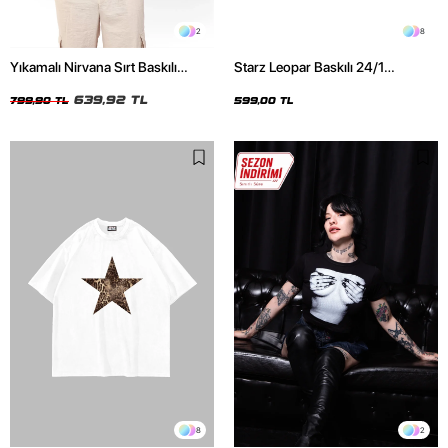
2
8
Yıkamalı Nirvana Sırt Baskılı
Starz Leopar Baskılı 24/1
Unisex Oversize Tshirt
Oversize Unisex Siyah Tshirt
639,92 TL
799,90 TL
599,00 TL
8
2