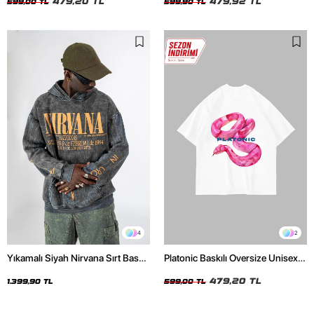
479,20 TL
479,92 TL
599,00 TL
599,90 TL
4
2
Yıkamalı Siyah Nirvana Sırt Baskılı
Platonic Baskılı Oversize Unisex
Unisex Oversize Hoodie
Beyaz Tshirt
479,20 TL
1.399,90 TL
599,00 TL