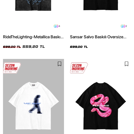
4
2
RideTheLighting-Metallica Baskılı
Sansar Salvo Baskılı Oversize
Oversize Yıkamalı Siyah Unisex
Unisex Siyah Tshirt
Tshirt
559,20 TL
699,00 TL
699,00 TL