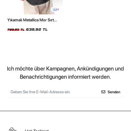
4
Yıkamalı Metallica Mor Sırt
Baskılı Siyah Unisex Oversize
Tshirt
639,92 TL
799,90 TL
Ich möchte über Kampagnen, Ankündigungen und
Benachrichtigungen informiert werden.
Senden