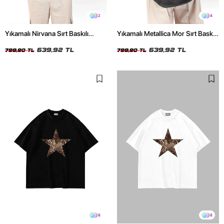
2
4
Yıkamalı Nirvana Sırt Baskılı
Yıkamalı Metallica Mor Sırt Baskılı
Unisex Oversize Tshirt
Siyah Unisex Oversize Tshirt
639,92 TL
639,92 TL
799,90 TL
799,90 TL
8
8