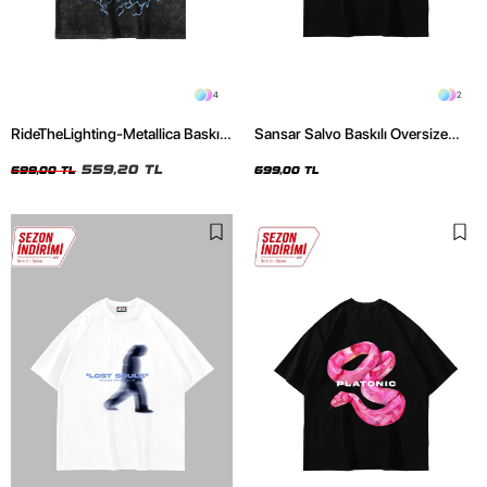
4
2
RideTheLighting-Metallica Baskılı
Sansar Salvo Baskılı Oversize
Oversize Yıkamalı Siyah Unisex
Unisex Siyah Tshirt
Tshirt
559,20 TL
699,00 TL
699,00 TL