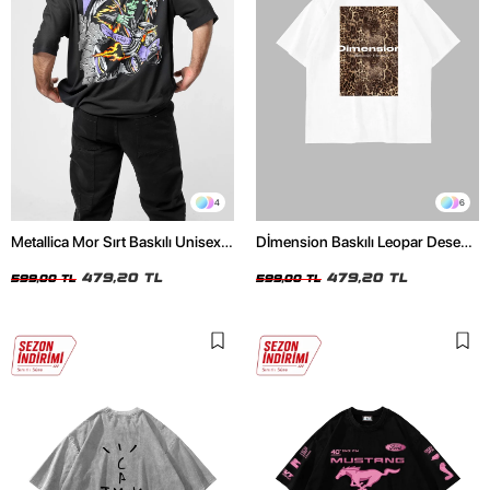
4
6
Metallica Mor Sırt Baskılı Unisex
Dİmension Baskılı Leopar Desenli
Oversize Siyah Tshirt
24/1 Oversize Unisex Beyaz
479,20 TL
Tshirt
479,20 TL
599,00 TL
599,00 TL