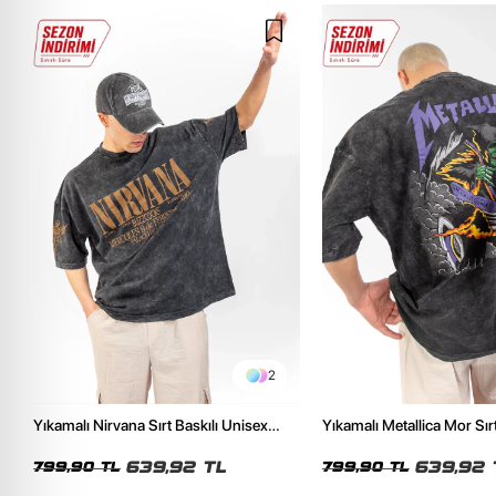
2
Yıkamalı Nirvana Sırt Baskılı Unisex
Yıkamalı Metallica Mor Sırt
Oversize Tshirt
Unisex Oversize Tshirt
639,92 TL
639,92 
799,90 TL
799,90 TL