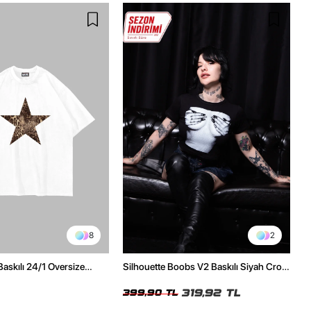
8
2
Baskılı 24/1 Oversize
Silhouette Boobs V2 Baskılı Siyah Crop
Tshirt
Top
319,92 TL
399,90 TL