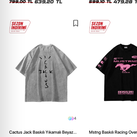
639,20 TL
479,28 
799,00 TL
599,10 TL
4
Cactus Jack Baskılı Yıkamalı Beyaz
Mstng Baskılı Racing Ove