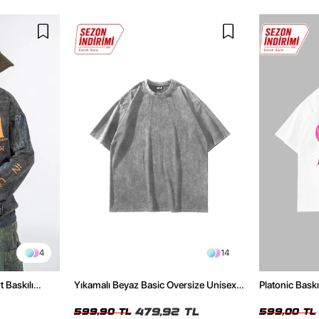
4
14
t Baskılı
Yıkamalı Beyaz Basic Oversize Unisex
Platonic Bask
Tshirt
Tshirt
479,92 TL
599,90 TL
599,00 TL