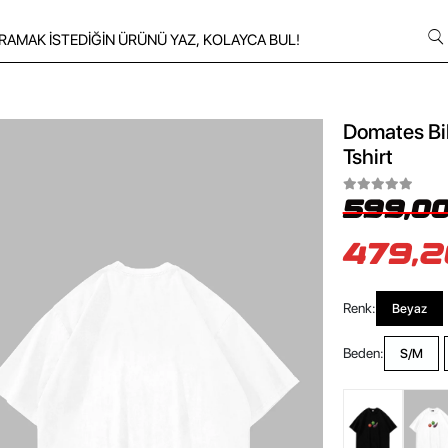
Domates Bib
Tshirt
599,00
479,2
Renk:
Beyaz
Beden:
S/M