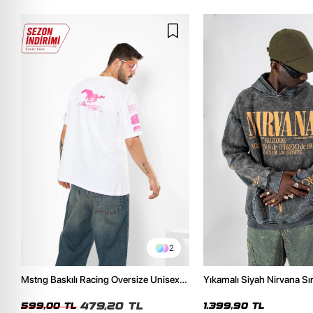
2
Mstng Baskılı Racing Oversize Unisex
Yıkamalı Siyah Nirvana Sır
Beyaz Tshirt
Unisex Oversize Hoodie
479,20 TL
599,00 TL
1.399,90 TL