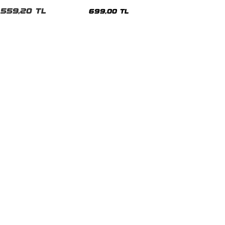
malı Siyah Unisex Tshirt
Siyah Tshirt
559,20 TL
699,00 TL