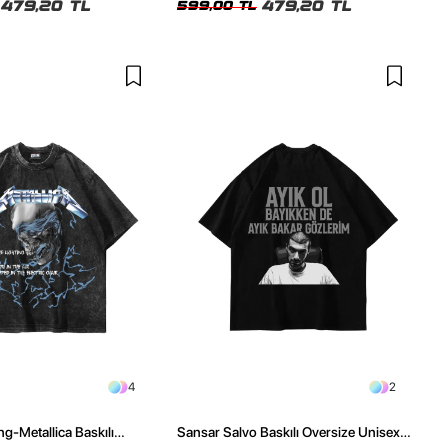
479,20 TL
479,20 TL
599,00 TL
4
2
ng-Metallica Baskılı
Sansar Salvo Baskılı Oversize Unisex