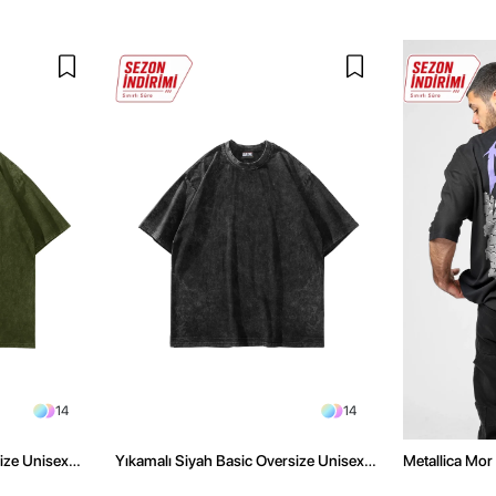
14
14
size Unisex
Yıkamalı Siyah Basic Oversize Unisex
Metallica Mor 
Tshirt
Oversize Siya