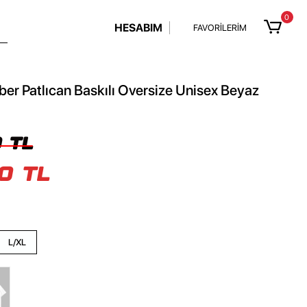
0
HESABIM
FAVORİLERİM
er Patlıcan Baskılı Oversize Unisex Beyaz
 TL
0 TL
L/XL