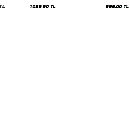
Hoodie
Oversize Yıka
TL
1.099,90 TL
699,00 TL