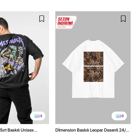
4
6
Sırt Baskılı Unisex
Dİmension Baskılı Leopar Desenli 24/1
h Tshirt
Oversize Unisex Beyaz Tshirt