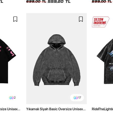
TL
559,20 TL
699,00 TL
599,00 TL
2
17
rsize Unisex
Yıkamalı Siyah Basic Oversize Unisex
RideTheLighti