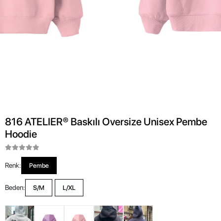
816 ATELIER® Baskılı Oversize Unisex Pembe
Hoodie
Renk:
Pembe
Beden:
S/M
L/XL