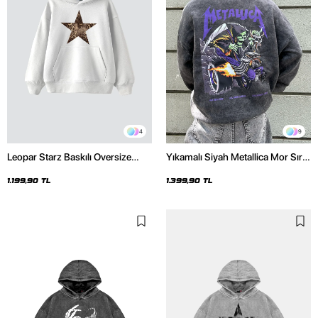
4
9
Leopar Starz Baskılı Oversize
Yıkamalı Siyah Metallica Mor Sırt
Unisex Premium Beyaz Hoodie
Baskılı Oversize Kapüşonlu
Hoodie
1.199,90 TL
1.399,90 TL