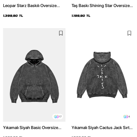
Leopar Starz Baskılı Oversize
Taş Baskı Shining Star Oversize
Unisex Premium Yıkamalı Siyah
Unisex Premium Siyah Hoodie
Hoodie
1.399,90 TL
1.199,90 TL
17
4
Yıkamalı Siyah Basic Oversize
Yıkamalı Siyah Cactus Jack Sırt
Unisex Hoodie
Baskılı Oversize Unisex Hoodie