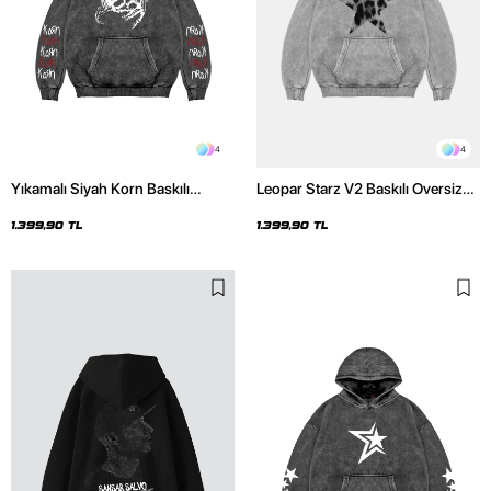
4
4
Yıkamalı Siyah Korn Baskılı
Leopar Starz V2 Baskılı Oversize
Oversize Unisex Hoodie
Unisex Premium Yıkamalı Beyaz
Hoodie
1.399,90 TL
1.399,90 TL