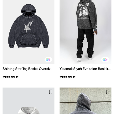
7
4
Shining Star Taş Baskılı Oversize
Yıkamalı Siyah Evolution Baskılı
Unisex Premium Yıkamalı Siyah
Oversize Unisex Kapüşonlu
Hoodie
Hoodie
1.399,90 TL
1.399,90 TL