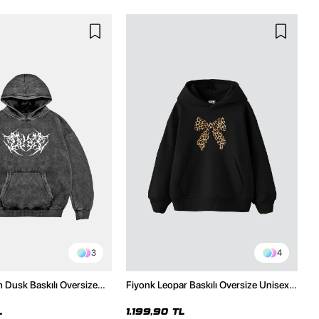
3
4
h Dusk Baskılı Oversize
Fiyonk Leopar Baskılı Oversize Unisex
e
Premium Siyah Hoodie
L
1.199,90 TL