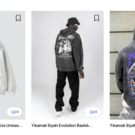
4
4
size Unisex
Yıkamalı Siyah Evolution Baskılı
Yıkamalı Siyah
Oversize Unisex Kapüşonlu Hoodie
Oversize Kap