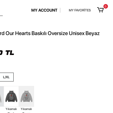
0
MY ACCOUNT
MY FAVORİTES
d Our Hearts Baskılı Oversize Unisex Beyaz
0 TL
L/XL
z
Yıkamalı
Yıkamalı