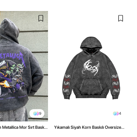
9
4
 Metallica Mor Sırt Baskılı
Yıkamalı Siyah Korn Baskılı Oversize
üşonlu Hoodie
Unisex Hoodie