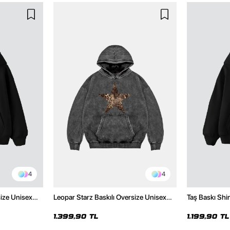
4
4
size Unisex
Leopar Starz Baskılı Oversize Unisex
Taş Baskı Shi
Premium Yıkamalı Siyah Hoodie
Premium Siya
1.399,90 TL
1.199,90 TL