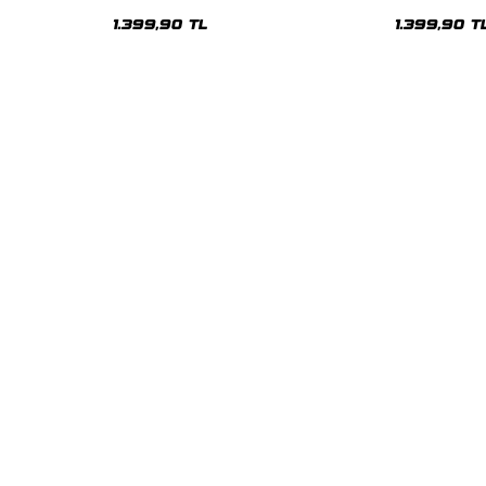
Oversize Unisex Hoodie
Oversize Uni
1.399,90 TL
1.399,90 T