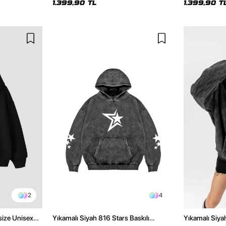
1.399,90 TL
1.399,90 T
2
4
size Unisex
Yıkamalı Siyah 816 Stars Baskılı
Yıkamalı Siya