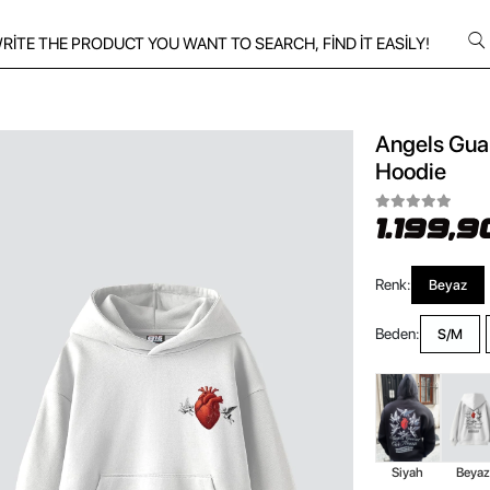
Angels Guar
Hoodie
1.199,9
Renk:
Beyaz
Beden:
S/M
Siyah
Beya