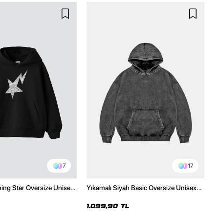
7
17
ning Star Oversize Unisex
Yıkamalı Siyah Basic Oversize Unisex
h Hoodie
Hoodie
1.099,90 TL