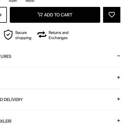
Siyah
Beyaz
ADD TO CART
Secure
Returns and
shopping
Exchanges
TURES
D DELİVERY
KLERİ