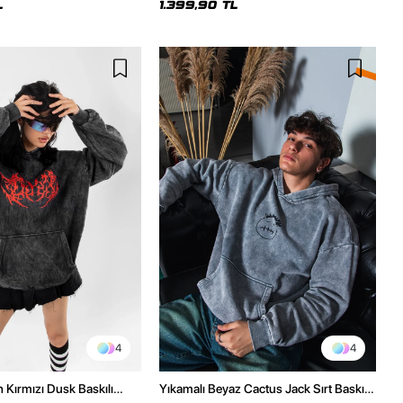
L
1.399,90 TL
4
4
h Kırmızı Dusk Baskılı
Yıkamalı Beyaz Cactus Jack Sırt Baskılı