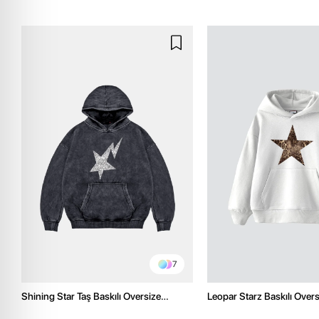
7
Shining Star Taş Baskılı Oversize
Leopar Starz Baskılı Over
Unisex Premium Yıkamalı Siyah Hoodie
Premium Beyaz Hoodie