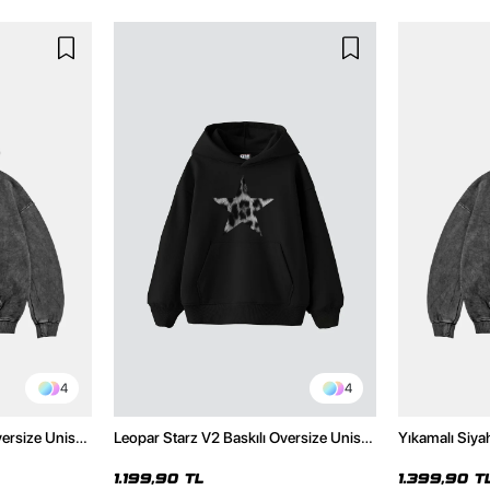
4
4
versize Unisex
Leopar Starz V2 Baskılı Oversize Unisex
Yıkamalı Siya
Hoodie
Premium Siyah Hoodie
Unisex Hoodi
1.199,90 TL
1.399,90 T