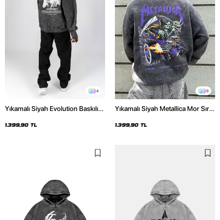
4
9
Yıkamalı Siyah Evolution Baskılı
Yıkamalı Siyah Metallica Mor Sırt
Oversize Unisex Kapüşonlu
Baskılı Oversize Kapüşonlu
Hoodie
Hoodie
1.399,90 TL
1.399,90 TL