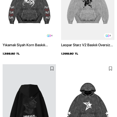
4
4
Yıkamalı Siyah Korn Baskılı
Leopar Starz V2 Baskılı Oversize
Oversize Unisex Hoodie
Unisex Premium Yıkamalı Beyaz
Hoodie
1.399,90 TL
1.399,90 TL