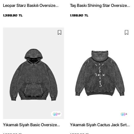
Leopar Starz Baskılı Oversize
Taş Baskı Shining Star Oversize
Unisex Premium Yıkamalı Siyah
Unisex Premium Siyah Hoodie
Hoodie
1.399,90 TL
1.199,90 TL
17
4
Yıkamalı Siyah Basic Oversize
Yıkamalı Siyah Cactus Jack Sırt
Unisex Hoodie
Baskılı Oversize Unisex Hoodie