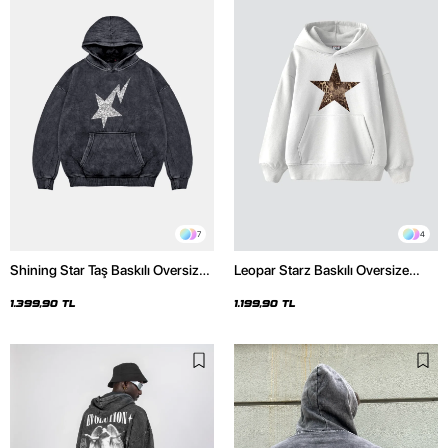
7
4
Shining Star Taş Baskılı Oversize
Leopar Starz Baskılı Oversize
Unisex Premium Yıkamalı Siyah
Unisex Premium Beyaz Hoodie
Hoodie
1.399,90 TL
1.199,90 TL