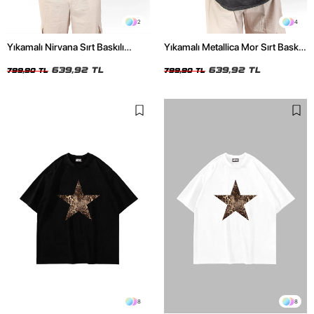
2
4
Yıkamalı Nirvana Sırt Baskılı
Yıkamalı Metallica Mor Sırt Baskılı
Unisex Oversize Tshirt
Siyah Unisex Oversize Tshirt
639,92 TL
639,92 TL
799,90 TL
799,90 TL
8
8