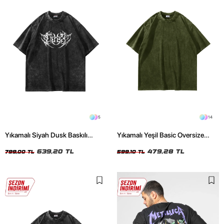
5
14
Yıkamalı Siyah Dusk Baskılı
Yıkamalı Yeşil Basic Oversize
Oversize Unisex Tshirt
Unisex Tshirt
639,20 TL
479,28 TL
799,00 TL
599,10 TL