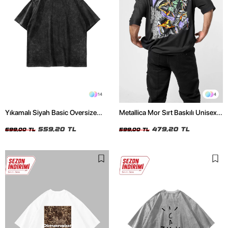
14
4
Yıkamalı Siyah Basic Oversize
Metallica Mor Sırt Baskılı Unisex
Unisex Tshirt
Oversize Siyah Tshirt
559,20 TL
479,20 TL
699,00 TL
599,00 TL