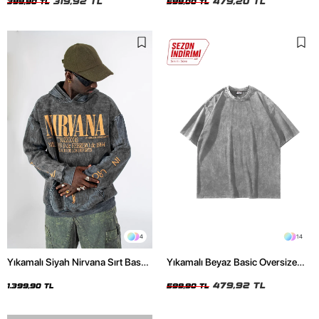
319,92 TL
479,20 TL
399,90 TL
599,00 TL
4
14
Yıkamalı Siyah Nirvana Sırt Baskılı
Yıkamalı Beyaz Basic Oversize
Unisex Oversize Hoodie
Unisex Tshirt
479,92 TL
1.399,90 TL
599,90 TL