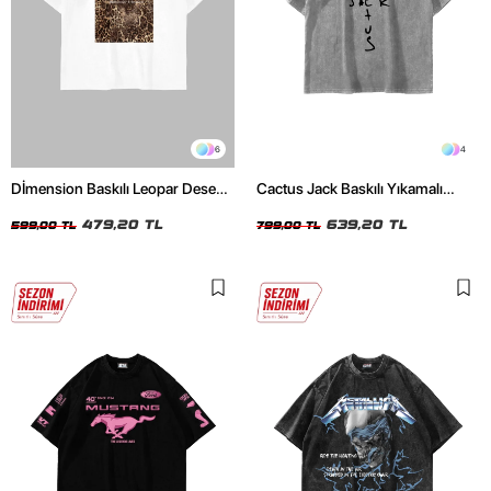
6
4
Dİmension Baskılı Leopar Desenli
Cactus Jack Baskılı Yıkamalı
24/1 Oversize Unisex Beyaz
Beyaz Unisex Oversize Tshirt
Tshirt
479,20 TL
639,20 TL
599,00 TL
799,00 TL