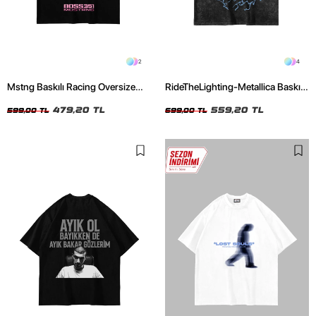
2
4
Mstng Baskılı Racing Oversize
RideTheLighting-Metallica Baskılı
Unisex Siyah Tshirt
Oversize Yıkamalı Siyah Unisex
479,20 TL
Tshirt
559,20 TL
599,00 TL
699,00 TL