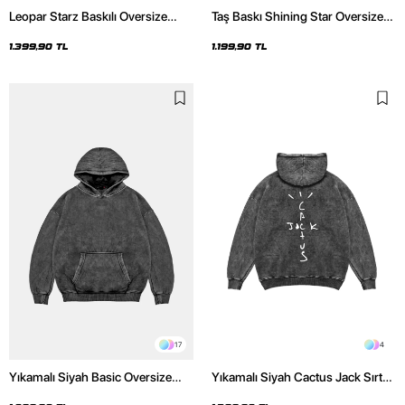
Leopar Starz Baskılı Oversize
Taş Baskı Shining Star Oversize
Unisex Premium Yıkamalı Siyah
Unisex Premium Siyah Hoodie
Hoodie
1.399,90 TL
1.199,90 TL
17
4
Yıkamalı Siyah Basic Oversize
Yıkamalı Siyah Cactus Jack Sırt
Unisex Hoodie
Baskılı Oversize Unisex Hoodie