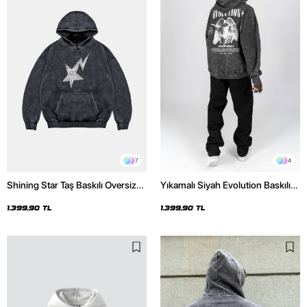
7
4
Shining Star Taş Baskılı Oversize
Yıkamalı Siyah Evolution Baskılı
Unisex Premium Yıkamalı Siyah
Oversize Unisex Kapüşonlu
Hoodie
Hoodie
1.399,90 TL
1.399,90 TL