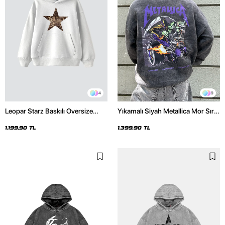
4
9
Leopar Starz Baskılı Oversize
Yıkamalı Siyah Metallica Mor Sırt
Unisex Premium Beyaz Hoodie
Baskılı Oversize Kapüşonlu
Hoodie
1.199,90 TL
1.399,90 TL