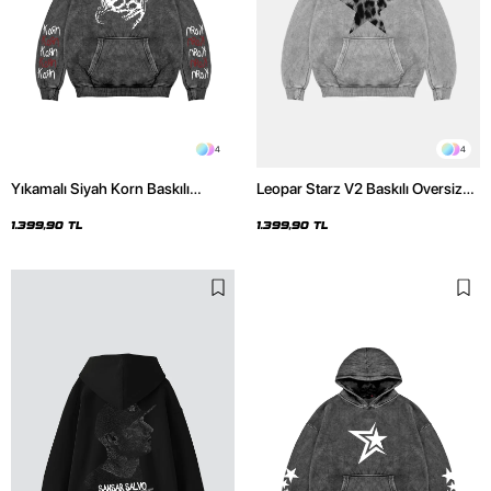
4
4
Yıkamalı Siyah Korn Baskılı
Leopar Starz V2 Baskılı Oversize
Oversize Unisex Hoodie
Unisex Premium Yıkamalı Beyaz
Hoodie
1.399,90 TL
1.399,90 TL