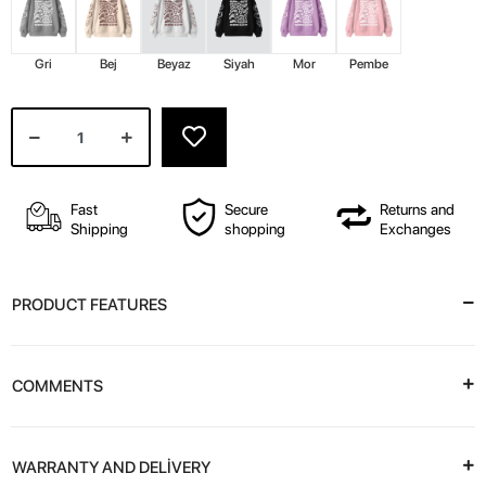
Gri
Bej
Beyaz
Siyah
Mor
Pembe
Fast
Secure
Returns and
Shipping
shopping
Exchanges
PRODUCT FEATURES
COMMENTS
WARRANTY AND DELİVERY