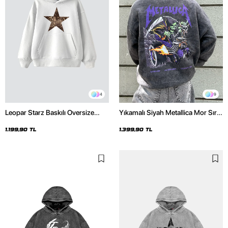
4
9
Leopar Starz Baskılı Oversize
Yıkamalı Siyah Metallica Mor Sırt
Unisex Premium Beyaz Hoodie
Baskılı Oversize Kapüşonlu
Hoodie
1.199,90 TL
1.399,90 TL