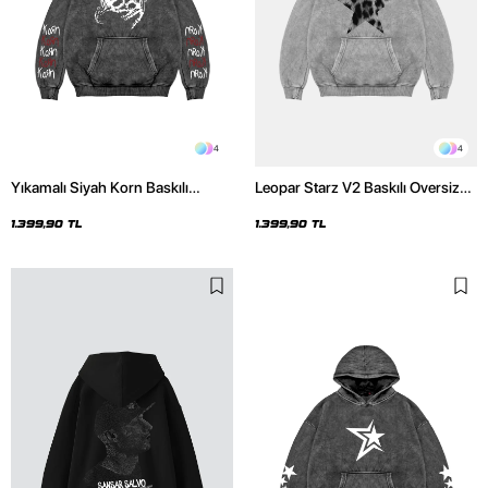
4
4
Yıkamalı Siyah Korn Baskılı
Leopar Starz V2 Baskılı Oversize
Oversize Unisex Hoodie
Unisex Premium Yıkamalı Beyaz
Hoodie
1.399,90 TL
1.399,90 TL