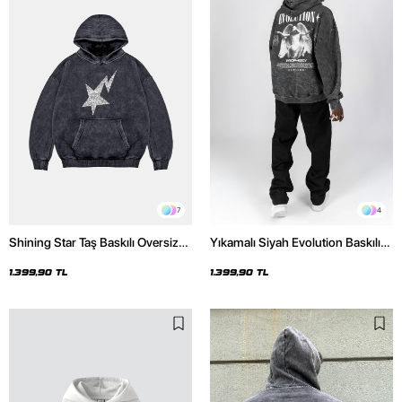
7
4
Shining Star Taş Baskılı Oversize
Yıkamalı Siyah Evolution Baskılı
Unisex Premium Yıkamalı Siyah
Oversize Unisex Kapüşonlu
Hoodie
Hoodie
1.399,90 TL
1.399,90 TL