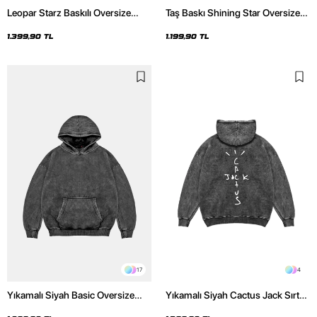
Leopar Starz Baskılı Oversize
Taş Baskı Shining Star Oversize
Unisex Premium Yıkamalı Siyah
Unisex Premium Siyah Hoodie
Hoodie
1.399,90 TL
1.199,90 TL
17
4
Yıkamalı Siyah Basic Oversize
Yıkamalı Siyah Cactus Jack Sırt
Unisex Hoodie
Baskılı Oversize Unisex Hoodie