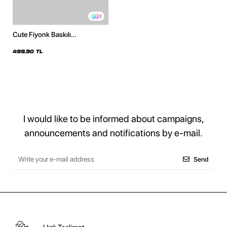
2
Cute Fiyonk Baskılı
Kapüşonsuz Relaxed Fit Kadın
Beyaz Sweatshirt
499,90 TL
I would like to be informed about campaigns,
announcements and notifications by e-mail.
Send