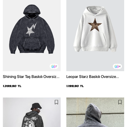
7
4
Shining Star Taş Baskılı Oversize
Leopar Starz Baskılı Oversize
Unisex Premium Yıkamalı Siyah
Unisex Premium Beyaz Hoodie
Hoodie
1.399,90 TL
1.199,90 TL