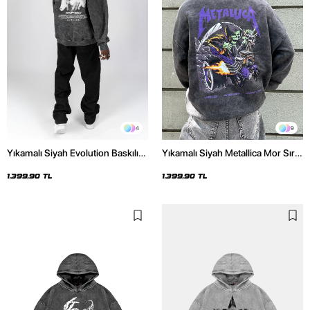
4
9
Yıkamalı Siyah Evolution Baskılı
Yıkamalı Siyah Metallica Mor Sırt
Oversize Unisex Kapüşonlu
Baskılı Oversize Kapüşonlu
Hoodie
Hoodie
1.399,90 TL
1.399,90 TL