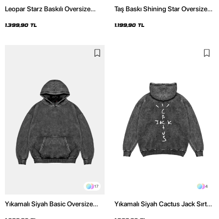
Leopar Starz Baskılı Oversize
Taş Baskı Shining Star Oversize
Unisex Premium Yıkamalı Siyah
Unisex Premium Siyah Hoodie
Hoodie
1.399,90 TL
1.199,90 TL
17
4
Yıkamalı Siyah Basic Oversize
Yıkamalı Siyah Cactus Jack Sırt
Unisex Hoodie
Baskılı Oversize Unisex Hoodie