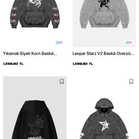
4
4
Yıkamalı Siyah Korn Baskılı
Leopar Starz V2 Baskılı Oversize
Oversize Unisex Hoodie
Unisex Premium Yıkamalı Beyaz
Hoodie
1.399,90 TL
1.399,90 TL