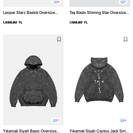
4
7
Leopar Starz Baskılı Oversize
Taş Baskı Shining Star Oversize
Unisex Premium Yıkamalı Siyah
Unisex Premium Siyah Hoodie
Hoodie
1.399,90 TL
1.199,90 TL
17
4
Yıkamalı Siyah Basic Oversize
Yıkamalı Siyah Cactus Jack Sırt