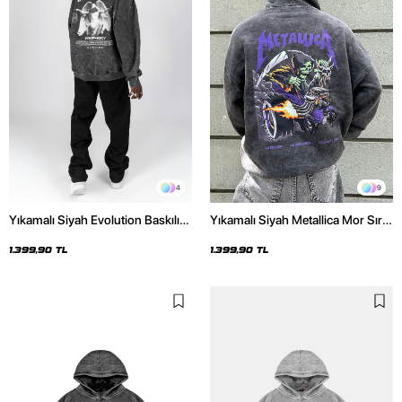
4
9
Yıkamalı Siyah Evolution Baskılı
Yıkamalı Siyah Metallica Mor Sırt
Oversize Unisex Kapüşonlu
Baskılı Oversize Kapüşonlu
Hoodie
Hoodie
1.399,90 TL
1.399,90 TL