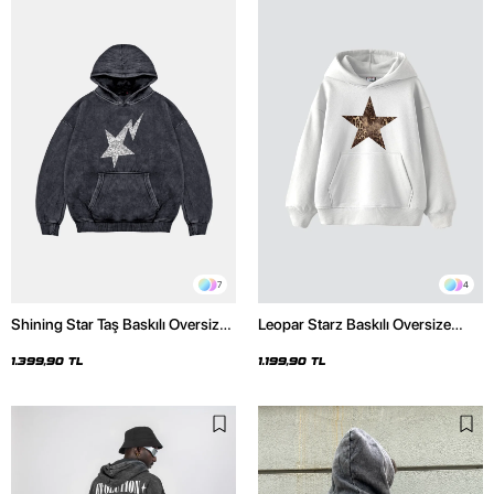
7
4
Shining Star Taş Baskılı Oversize
Leopar Starz Baskılı Oversize
Unisex Premium Yıkamalı Siyah
Unisex Premium Beyaz Hoodie
Hoodie
1.399,90 TL
1.199,90 TL