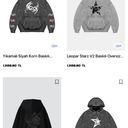
4
4
Yıkamalı Siyah Korn Baskılı
Leopar Starz V2 Baskılı Oversize
Oversize Unisex Hoodie
Unisex Premium Yıkamalı Beyaz
Hoodie
1.399,90 TL
1.399,90 TL