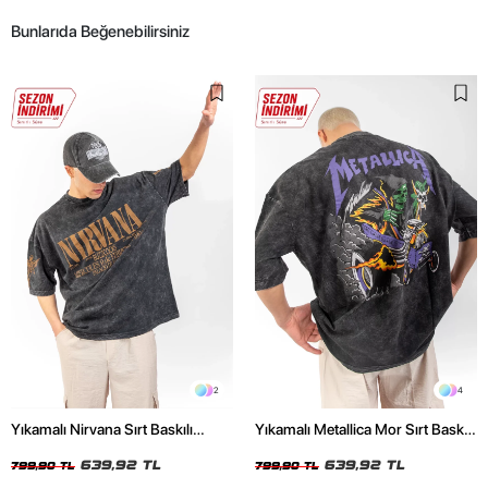
Bunlarıda Beğenebilirsiniz
2
4
Yıkamalı Nirvana Sırt Baskılı
Yıkamalı Metallica Mor Sırt Baskılı
Unisex Oversize Tshirt
Siyah Unisex Oversize Tshirt
639,92 TL
639,92 TL
799,90 TL
799,90 TL