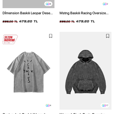
6
2
Dİmension Baskılı Leopar Desenli
Mstng Baskılı Racing Oversize
24/1 Oversize Unisex Beyaz
Unisex Siyah Tshirt
Tshirt
479,20 TL
479,20 TL
599,00 TL
599,00 TL
4
17