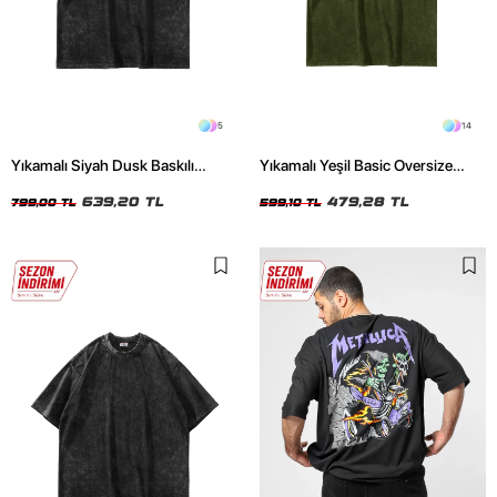
5
14
Yıkamalı Siyah Dusk Baskılı
Yıkamalı Yeşil Basic Oversize
Oversize Unisex Tshirt
Unisex Tshirt
639,20 TL
479,28 TL
799,00 TL
599,10 TL