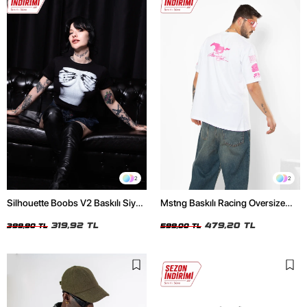
2
2
Silhouette Boobs V2 Baskılı Siyah
Mstng Baskılı Racing Oversize
Crop Top
Unisex Beyaz Tshirt
319,92 TL
479,20 TL
399,90 TL
599,00 TL