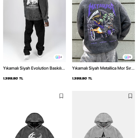
4
9
Yıkamalı Siyah Evolution Baskılı
Yıkamalı Siyah Metallica Mor Sırt
Oversize Unisex Kapüşonlu
Baskılı Oversize Kapüşonlu
Hoodie
Hoodie
1.399,90 TL
1.399,90 TL