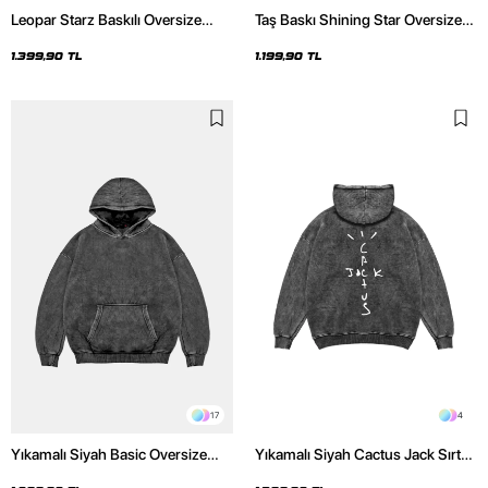
Leopar Starz Baskılı Oversize
Taş Baskı Shining Star Oversize
Unisex Premium Yıkamalı Siyah
Unisex Premium Siyah Hoodie
Hoodie
1.399,90 TL
1.199,90 TL
17
4
Yıkamalı Siyah Basic Oversize
Yıkamalı Siyah Cactus Jack Sırt
Unisex Hoodie
Baskılı Oversize Unisex Hoodie