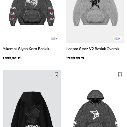
4
4
Yıkamalı Siyah Korn Baskılı
Leopar Starz V2 Baskılı Oversize
Oversize Unisex Hoodie
Unisex Premium Yıkamalı Beyaz
Hoodie
1.399,90 TL
1.399,90 TL