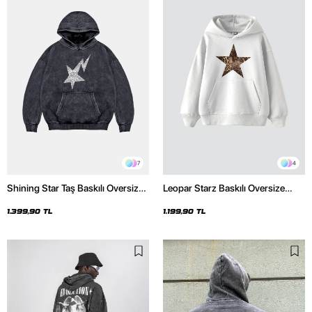
7
4
Shining Star Taş Baskılı Oversize
Leopar Starz Baskılı Oversize
Unisex Premium Yıkamalı Siyah
Unisex Premium Beyaz Hoodie
Hoodie
1.399,90 TL
1.199,90 TL