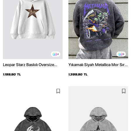
4
9
Leopar Starz Baskılı Oversize
Yıkamalı Siyah Metallica Mor Sırt
Unisex Premium Beyaz Hoodie
Baskılı Oversize Kapüşonlu
Hoodie
1.199,90 TL
1.399,90 TL