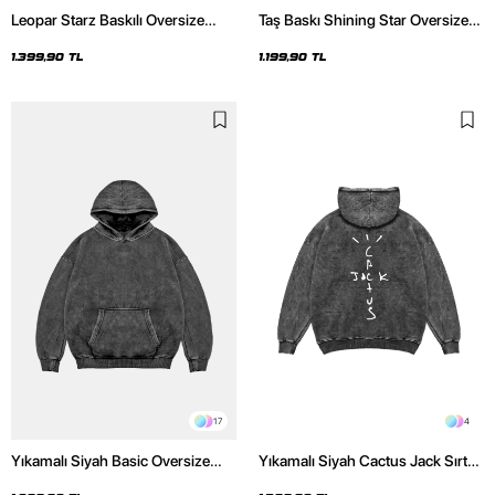
Leopar Starz Baskılı Oversize
Taş Baskı Shining Star Oversize
Unisex Premium Yıkamalı Siyah
Unisex Premium Siyah Hoodie
Hoodie
1.399,90 TL
1.199,90 TL
17
4
Yıkamalı Siyah Basic Oversize
Yıkamalı Siyah Cactus Jack Sırt
Unisex Hoodie
Baskılı Oversize Unisex Hoodie