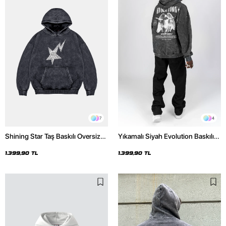
7
4
Shining Star Taş Baskılı Oversize
Yıkamalı Siyah Evolution Baskılı
Unisex Premium Yıkamalı Siyah
Oversize Unisex Kapüşonlu
Hoodie
Hoodie
1.399,90 TL
1.399,90 TL