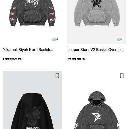
4
4
Yıkamalı Siyah Korn Baskılı
Leopar Starz V2 Baskılı Oversize
Oversize Unisex Hoodie
Unisex Premium Yıkamalı Beyaz
Hoodie
1.399,90 TL
1.399,90 TL