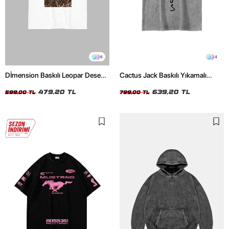
6
4
Dİmension Baskılı Leopar Desenli
Cactus Jack Baskılı Yıkamalı
24/1 Oversize Unisex Beyaz
Beyaz Unisex Oversize Tshirt
Tshirt
479,20 TL
639,20 TL
599,00 TL
799,00 TL