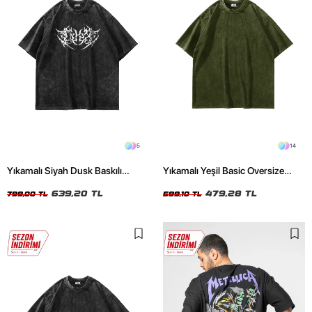
5
14
Yıkamalı Siyah Dusk Baskılı
Yıkamalı Yeşil Basic Oversize
Oversize Unisex Tshirt
Unisex Tshirt
639,20 TL
479,28 TL
799,00 TL
599,10 TL