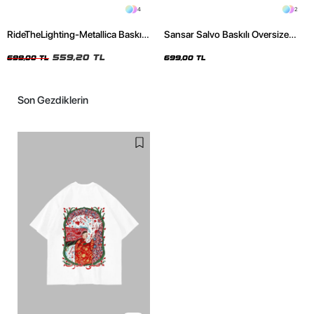
4
2
RideTheLighting-Metallica Baskılı
Sansar Salvo Baskılı Oversize
Oversize Yıkamalı Siyah Unisex
Unisex Siyah Tshirt
Tshirt
559,20 TL
699,00 TL
699,00 TL
Son Gezdiklerin