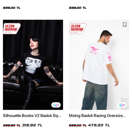
Oversize Unisex Siyah Tshirt
Oversize Unisex Beyaz Tshirt
599,00 TL
599,00 TL
2
2
Silhouette Boobs V2 Baskılı Siyah
Mstng Baskılı Racing Oversize
Crop Top
Unisex Beyaz Tshirt
319,92 TL
479,20 TL
399,90 TL
599,00 TL