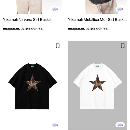
2
4
Yıkamalı Nirvana Sırt Baskılı
Yıkamalı Metallica Mor Sırt Baskılı
Unisex Oversize Tshirt
Siyah Unisex Oversize Tshirt
639,92 TL
639,92 TL
799,90 TL
799,90 TL
8
8