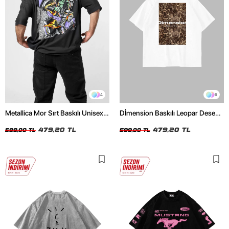
4
6
Metallica Mor Sırt Baskılı Unisex
Dİmension Baskılı Leopar Desenli
Oversize Siyah Tshirt
24/1 Oversize Unisex Beyaz
479,20 TL
Tshirt
479,20 TL
599,00 TL
599,00 TL