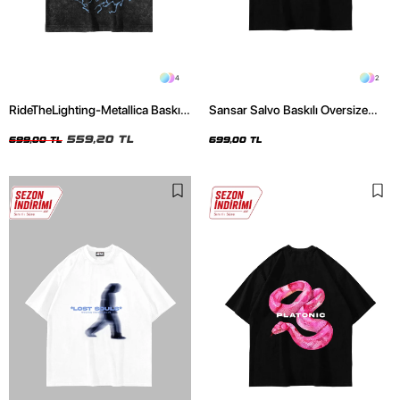
4
2
RideTheLighting-Metallica Baskılı
Sansar Salvo Baskılı Oversize
Oversize Yıkamalı Siyah Unisex
Unisex Siyah Tshirt
Tshirt
559,20 TL
699,00 TL
699,00 TL